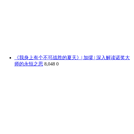
《我身上有个不可战胜的夏天》| 加缪 | 深入解读诺奖大
师的永恒之思
8,048
0