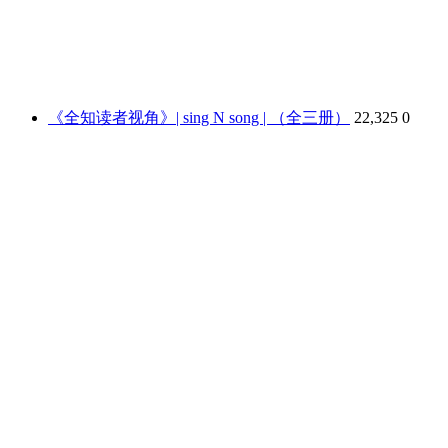
《全知读者视角》| sing N song | （全三册）
22,325
0