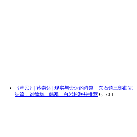
《草民》| 蔡崇达 | 现实与命运的诗篇：东石镇三部曲完
结篇，刘德华、韩寒、白岩松联袂推荐
6,170
1