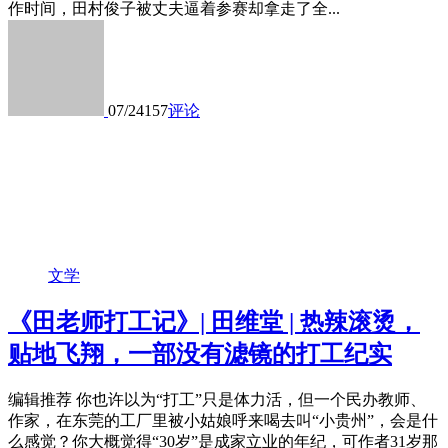
作时间，田村俊子被丈夫逼着参赛却拿走了全...
07/24
157
评论
文学
《田老师打工记》| 田维堂 | 热辣滚烫，
贴地飞翔，一部没有滤镜的打工纪实
编辑推荐 你也许以为“打工”只是体力活，但一个民办教师、
作家，在东莞的工厂里被小姑娘呼来喝去叫“小贵州”，会是什
么感觉？你大概觉得“30岁”是成家立业的年纪，可作者31岁那