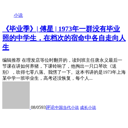
小说
《毕业季》| 傅星 | 1973年一群没有毕业
照的中学生，在档次的宿命中各自走向人
生
编辑推荐 在理发店等位时翻开的，读到班主任唐永义最后一
节课在讲如何养猪，下课铃响了，他掏出一只口琴吹《送
别》，吹得七零八落。我愣了一下。这本书讲的是1973年上海
某中学一班毕业生，高考还没恢复，每个人...
08/05
93
评论
中国当代小说
成长小说