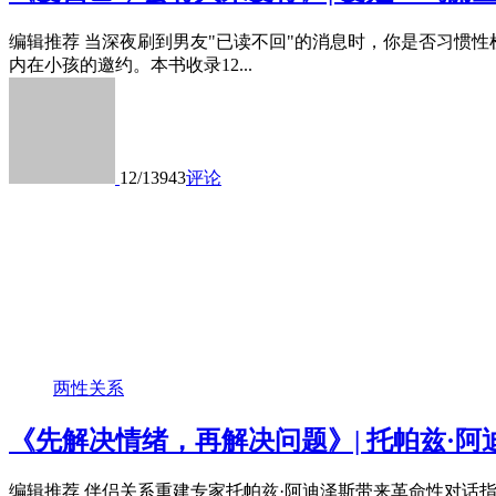
编辑推荐 当深夜刷到男友"已读不回"的消息时，你是否习惯
内在小孩的邀约。本书收录12...
12/13
943
评论
两性关系
《先解决情绪，再解决问题》| 托帕兹·阿迪
编辑推荐 伴侣关系重建专家托帕兹·阿迪泽斯带来革命性对话指南