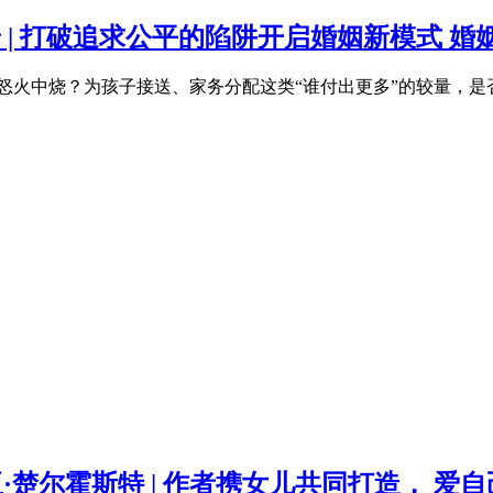
普 | 打破追求公平的陷阱开启婚姻新模式 
怒火中烧？为孩子接送、家务分配这类“谁付出更多”的较量，是
·楚尔霍斯特 | 作者携女儿共同打造， 爱