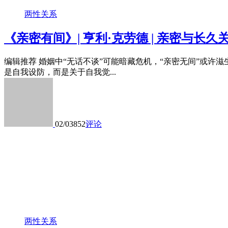
两性关系
《亲密有间》| 亨利·克劳德 | 亲密与长久
编辑推荐 婚姻中“无话不谈”可能暗藏危机，“亲密无间”或
是自我设防，而是关于自我觉...
02/03
852
评论
两性关系