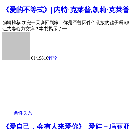
《爱的不等式》| 内特·克莱普,凯莉·克莱
编辑推荐 加完一天班回到家，你是否曾因伴侣乱放的鞋子瞬间
让夫妻心力交瘁？本书揭示了一...
01/19
810
评论
两性关系
《爱自己，会有人来爱你》| 爱娃－玛丽亚