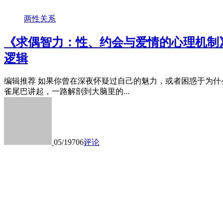
两性关系
《求偶智力：性、约会与爱情的心理机制》|
逻辑
编辑推荐 如果你曾在深夜怀疑过自己的魅力，或者困惑于为什
雀尾巴讲起，一路解剖到大脑里的...
05/19
706
评论