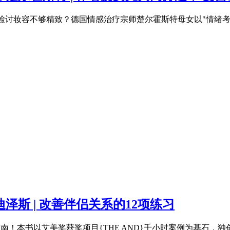
性检讨妆容不够精致？德国情感治疗宗师楚尔霍斯特母女以"情绪
泽斯 | 改善伴侣关系的12项练习
！本书以艾美奖获奖项目{THE AND}千小时案例为基石，独创