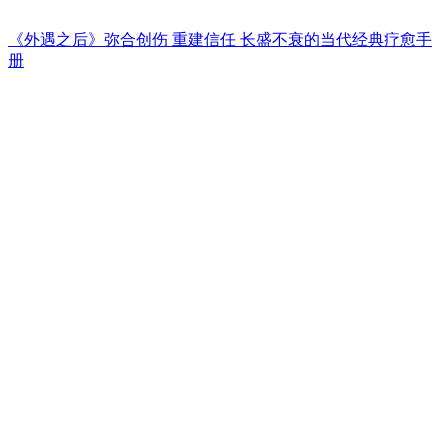
《外遇之后》弥合创伤 重建信任 长盛不衰的当代经典疗愈手
册