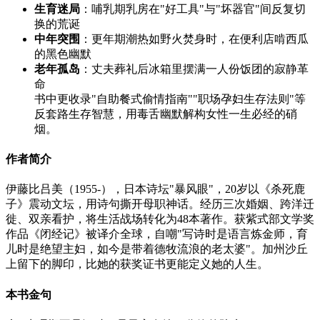
生育迷局
：哺乳期乳房在"好工具"与"坏器官"间反复切
换的荒诞
中年突围
：更年期潮热如野火焚身时，在便利店啃西瓜
的黑色幽默
老年孤岛
：丈夫葬礼后冰箱里摆满一人份饭团的寂静革
命
书中更收录"自助餐式偷情指南""职场孕妇生存法则"等
反套路生存智慧，用毒舌幽默解构女性一生必经的硝
烟。
作者简介
伊藤比吕美（1955-），日本诗坛"暴风眼"，20岁以《杀死鹿
子》震动文坛，用诗句撕开母职神话。经历三次婚姻、跨洋迁
徙、双亲看护，将生活战场转化为48本著作。获紫式部文学奖
作品《闭经记》被译介全球，自嘲"写诗时是语言炼金师，育
儿时是绝望主妇，如今是带着德牧流浪的老太婆"。加州沙丘
上留下的脚印，比她的获奖证书更能定义她的人生。
本书金句