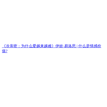
《冷亲密：为什么爱越来越难》伊娃·易洛思 | 什么是情感价
值?