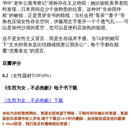
书中"老年公寓考察记"堪称存在主义绝唱：她比较欧美养老院
时发现，日本房间总少个放狗垫的位置。这种对"生命陪伴
权"的敏锐，正是贯穿全书的暗线：当社会用"母亲""妻子"等
角色压缩女性存在空间，伊藤用文字凿开一个个透气孔——可
以是加州沙漠的星空，也可以是便利店加热的饭团。
这不是女性主义宣言，而是生存战术手册。当74岁的她写
下"丈夫的骨灰盒比结婚戒指更让我安心"，每个字都在颠
覆"优雅老去"的谎言。
豆瓣评分
8.2
（女性题材TOP10%）
《生而为女，不必抱歉》电子书下载
《生而为女，不必抱歉》下载
本站为非经营类网站，资源全部来源于网络，不制作和存储任何资源，资源
版权归原著作权人所有,请于下载后24小时内删除，如涉版权或其他问题请
E-Mail联系，我们将及时撤销相应资源！