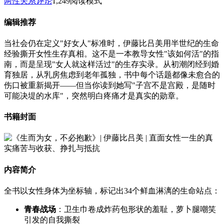
两性关系
评论
1,249
阅读模式
编辑推荐
当社会仍在定义"好女人"标准时，伊藤比吕美用半世纪的生命
经验撕开女性生存真相。这不是一本教导女性"该如何活"的指
南，而是呈现"女人就这样活过"的生存实录。从初潮闭经到婚
育独居，从乳房焦虑到老年孤独，书中每个话题都像未愈合的
伤口被重新揭开——但当你读到她写"子宫不是宫殿，是随时
可能决堤的水库"，突然明白疼痛才是真实的勋章。
书籍封面
内容简介
全书以女性身体为坐标轴，标记出34个鲜血淋漓的生命站点：
青春战场
：卫生巾卷成炸药包形状的羞耻，萝卜腿嘲笑
引发的自我撕裂