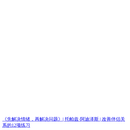
《先解决情绪，再解决问题》| 托帕兹·阿迪泽斯 | 改善伴侣关
系的12项练习