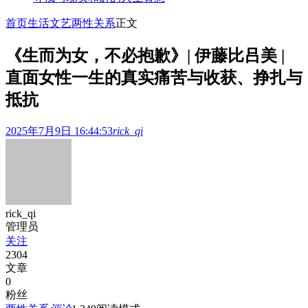
首页
生活文艺
两性关系
正文
《生而为女，不必抱歉》| 伊藤比吕美 |
直面女性一生的真实痛苦与收获、挣扎与
抵抗
2025年7月9日 16:44:53
rick_qi
rick_qi
管理员
关注
2304
文章
0
粉丝