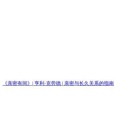
《亲密有间》| 亨利·克劳德 | 亲密与长久关系的指南