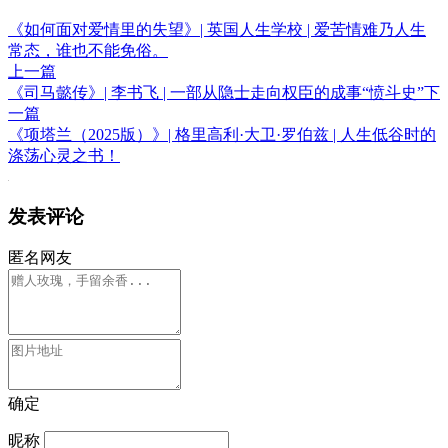
《如何面对爱情里的失望》| 英国人生学校 | 爱苦情难乃人生
常态，谁也不能免俗。
上一篇
《司马懿传》| 李书飞 | 一部从隐士走向权臣的成事“愤斗史”
下
一篇
《项塔兰（2025版）》| 格里高利·大卫·罗伯兹 | 人生低谷时的
涤荡心灵之书！
发表评论
匿名网友
确定
昵称