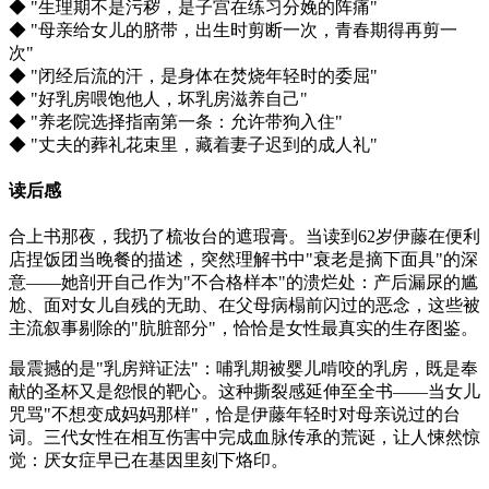
◆ "生理期不是污秽，是子宫在练习分娩的阵痛"
◆ "母亲给女儿的脐带，出生时剪断一次，青春期得再剪一
次"
◆ "闭经后流的汗，是身体在焚烧年轻时的委屈"
◆ "好乳房喂饱他人，坏乳房滋养自己"
◆ "养老院选择指南第一条：允许带狗入住"
◆ "丈夫的葬礼花束里，藏着妻子迟到的成人礼"
读后感
合上书那夜，我扔了梳妆台的遮瑕膏。当读到62岁伊藤在便利
店捏饭团当晚餐的描述，突然理解书中"衰老是摘下面具"的深
意——她剖开自己作为"不合格样本"的溃烂处：产后漏尿的尴
尬、面对女儿自残的无助、在父母病榻前闪过的恶念，这些被
主流叙事剔除的"肮脏部分"，恰恰是女性最真实的生存图鉴。
最震撼的是"乳房辩证法"：哺乳期被婴儿啃咬的乳房，既是奉
献的圣杯又是怨恨的靶心。这种撕裂感延伸至全书——当女儿
咒骂"不想变成妈妈那样"，恰是伊藤年轻时对母亲说过的台
词。三代女性在相互伤害中完成血脉传承的荒诞，让人悚然惊
觉：厌女症早已在基因里刻下烙印。