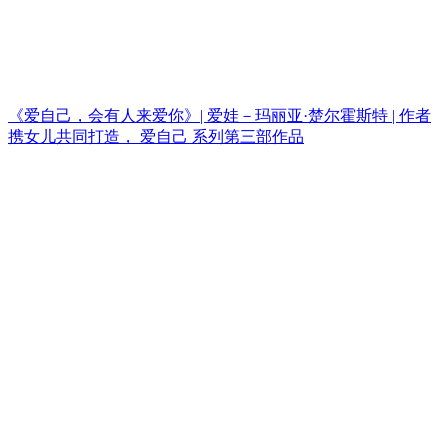
《爱自己，会有人来爱你》| 爱娃－玛丽亚·楚尔霍斯特 | 作者
携女儿共同打造， 爱自己 系列第三部作品