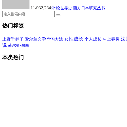
11/03
2,234
评论
世界史
西方日本研究丛书
热门标签
女性成长
法
上野千鹤子
爱尔兰文学
个人成长
村上春树
学习方法
说
赫尔曼·黑塞
本类热门