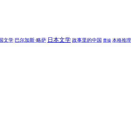
日本文学
国文学
巴尔加斯·略萨
故事里的中国
本格推理
曹操