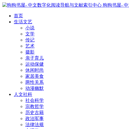
狗狗书屋- 
首页
生活文艺
小说
文学
传记
艺术
摄影
亲子育儿
运动保健
休闲时尚
家居美食
两性关系
动漫幽默
人文社科
社会科学
宗教哲学
历史古籍
政治军事
法律法规