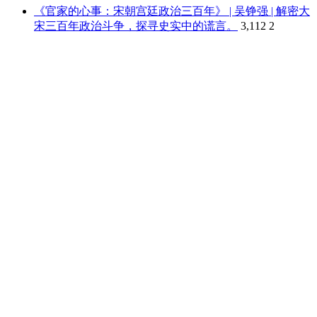
《官家的心事：宋朝宫廷政治三百年》 | 吴铮强 | 解密大
宋三百年政治斗争，探寻史实中的谎言。
3,112
2