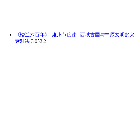
《楼兰六百年》| 雍州节度使 | 西域古国与中原文明的兴
衰对决
3,052
2