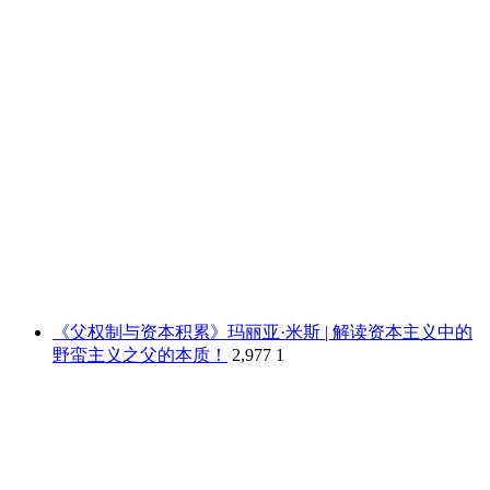
《父权制与资本积累》玛丽亚·米斯 | 解读资本主义中的
野蛮主义之父的本质！
2,977
1