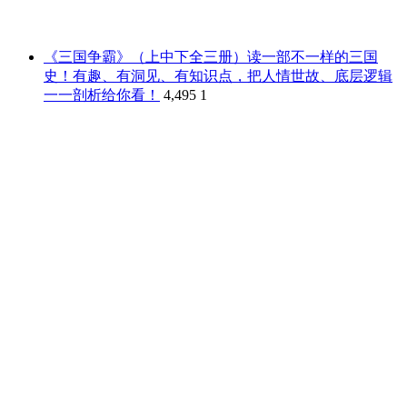
《三国争霸》（上中下全三册）读一部不一样的三国
史！有趣、有洞见、有知识点，把人情世故、底层逻辑
一一剖析给你看！
4,495
1