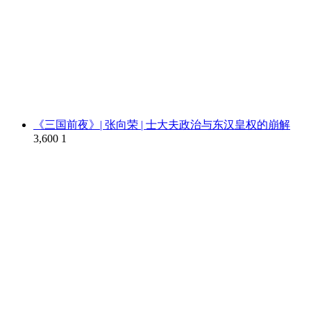
《三国前夜》| 张向荣 | 士大夫政治与东汉皇权的崩解
3,600
1