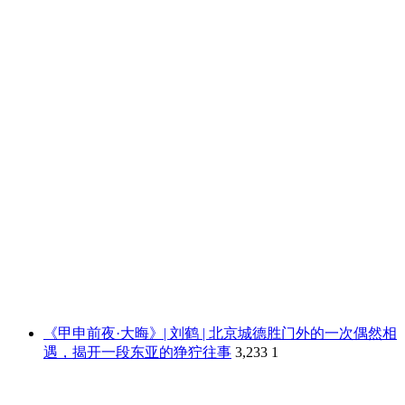
《甲申前夜·大晦》| 刘鹤 | 北京城德胜门外的一次偶然相
遇，揭开一段东亚的狰狞往事
3,233
1