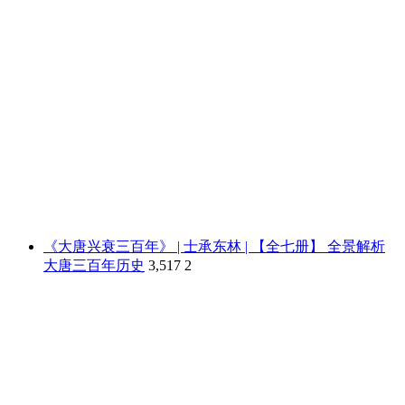
《大唐兴衰三百年》 | 士承东林 | 【全七册】 全景解析
大唐三百年历史
3,517
2