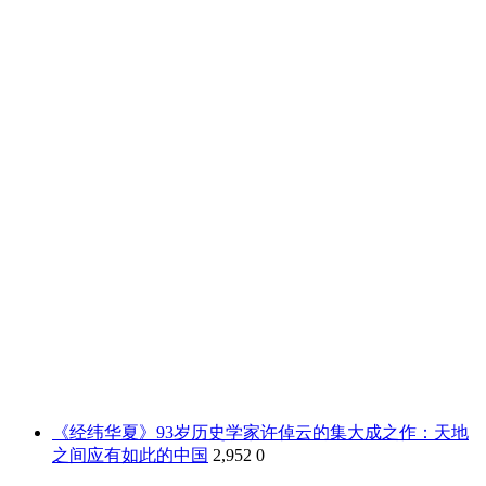
《经纬华夏》93岁历史学家许倬云的集大成之作：天地
之间应有如此的中国
2,952
0