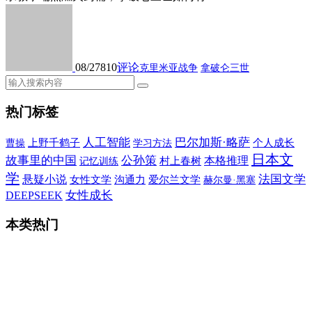
08/27
810
评论
克里米亚战争
拿破仑三世
热门标签
人工智能
巴尔加斯·略萨
上野千鹤子
个人成长
曹操
学习方法
日本文
故事里的中国
公孙策
本格推理
村上春树
记忆训练
学
法国文学
悬疑小说
女性文学
沟通力
爱尔兰文学
赫尔曼·黑塞
女性成长
DEEPSEEK
本类热门