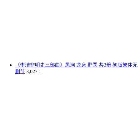
《李洁非明史三部曲》黑洞 龙床 野哭 共3册 初版繁体无
删节
3,027
1