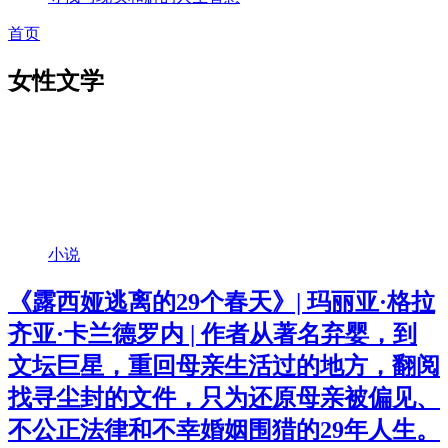
首页
女性文学
小说
《露西娅逃离的29个春天》| 玛丽亚·格拉
齐亚·卡兰德罗内 | 作者从著名弃婴，到
文坛巨星，重回母亲生活过的地方，翻阅
找寻尘封的文件，只为还原母亲被偏见、
不公正法律和不幸婚姻围猎的29年人生。