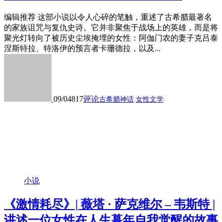
编辑推荐 这部小说以令人心碎的笔触，重述了古希腊最著名
的家族诅咒与复仇史诗。它并非聚焦于战场上的英雄，而是将
聚光灯转向了被历史尘埃掩埋的女性：阿伽门农的妻子克吕泰
涅斯特拉、特洛伊的预言者卡珊德拉，以及...
09/04
817
评论
古希腊神话
女性文学
小说
《激情耗尽》| 薇塔 · 萨克维尔 – 韦斯特 |
讲述一位女性在人生暮年自我觉醒的故事