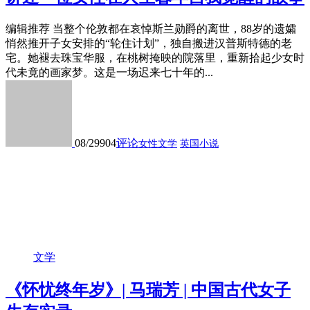
编辑推荐 当整个伦敦都在哀悼斯兰勋爵的离世，88岁的遗孀
悄然推开子女安排的“轮住计划”，独自搬进汉普斯特德的老
宅。她褪去珠宝华服，在桃树掩映的院落里，重新拾起少女时
代未竟的画家梦。这是一场迟来七十年的...
08/29
904
评论
女性文学
英国小说
文学
《怀忧终年岁》| 马瑞芳 | 中国古代女子