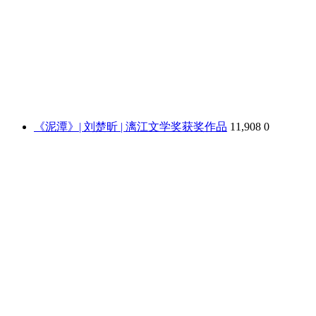
《泥潭》| 刘楚昕 | 漓江文学奖获奖作品
11,908
0