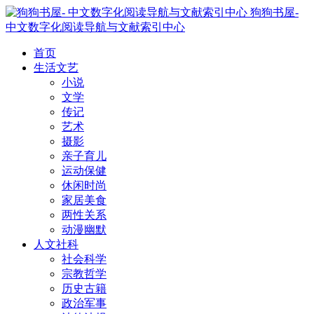
狗狗书屋-
中文数字化阅读导航与文献索引中心
首页
生活文艺
小说
文学
传记
艺术
摄影
亲子育儿
运动保健
休闲时尚
家居美食
两性关系
动漫幽默
人文社科
社会科学
宗教哲学
历史古籍
政治军事