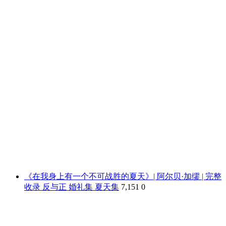
《在我身上有一个不可战胜的夏天》| 阿尔贝·加缪 | 完整
收录 反与正 婚礼集 夏天集
7,151
0