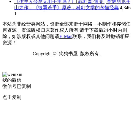
《仿生人会梦见电子羊吗？》| 菲利普·迪克 | 赛博朋克开
山之作，《银翼杀手》原著，科幻文学的永恒经典
4,346
1
本站为非经营类网站，资源全部来源于网络，不制作和存储任
何资源，资源版权归原著作权人所有,请于下载后24小时内删
除，如涉版权或其他问题请
E-Mail
联系，我们将及时撤销相应
资源！
Copyright © 狗狗书屋 版权所有.
我的微信
微信号已复制
点击复制