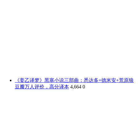
《姜乙译梦》黑塞小说三部曲：悉达多+德米安+荒原狼
豆瓣万人评价，高分译本
4,664
0