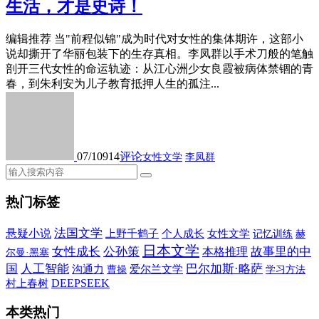
生活，才是史诗！
编辑推荐 当"前程似锦"成为时代对女性的集体期许，这部小
说却撕开了华丽包装下的生存真相。李凤群以手术刀般的笔触
剖开三代女性的命运轨迹：从江心洲少女良霞被病体禁锢的青
春，到朱利安为儿子教育抵押人生的孤注...
07/10
914
评论
女性文学
李凤群
热门标签
法国文学
悬疑小说
上野千鹤子
个人成长
女性文学
记忆训练
赫
日本文学
女性成长
公孙策
故事里的中
本格推理
尔曼·黑塞
国
人工智能
巴尔加斯·略萨
沟通力
爱尔兰文学
曹操
学习方法
DEEPSEEK
村上春树
本类热门