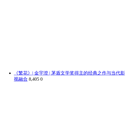
《繁花》| 金宇澄 | 茅盾文学奖得主的经典之作与当代影
视融合
8,405
0