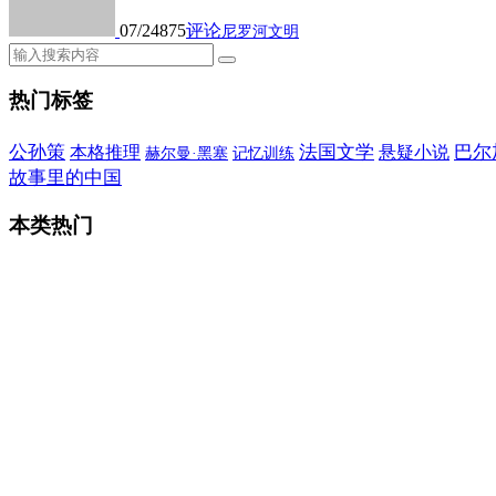
07/24
875
评论
尼罗河文明
热门标签
公孙策
法国文学
巴尔
本格推理
悬疑小说
赫尔曼·黑塞
记忆训练
故事里的中国
本类热门