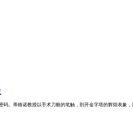
史
生存密码。蒂格诺教授以手术刀般的笔触，剖开金字塔的辉煌表象