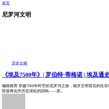
首页
尼罗河文明
历史古籍
《埃及7500年》| 罗伯特·蒂格诺 | 埃及通
编辑推荐 穿越7000年时空的尼罗河之旅，揭开文明背后的
喧嚣将化作历史深处的回响——原...