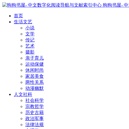
狗狗书屋- 
首页
生活文艺
小说
文学
传记
艺术
摄影
亲子育儿
运动保健
休闲时尚
家居美食
两性关系
动漫幽默
人文社科
社会科学
宗教哲学
历史古籍
政治军事
法律法规