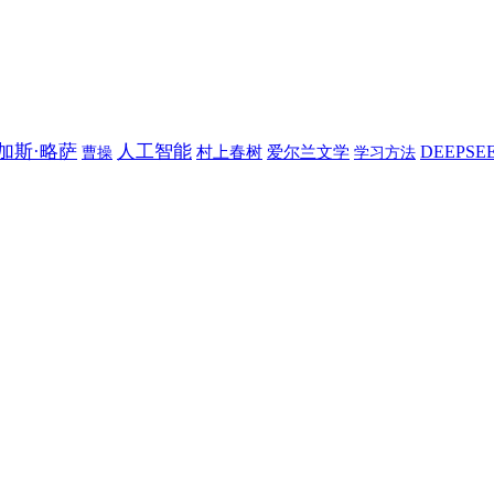
加斯·略萨
人工智能
DEEPSE
村上春树
爱尔兰文学
曹操
学习方法