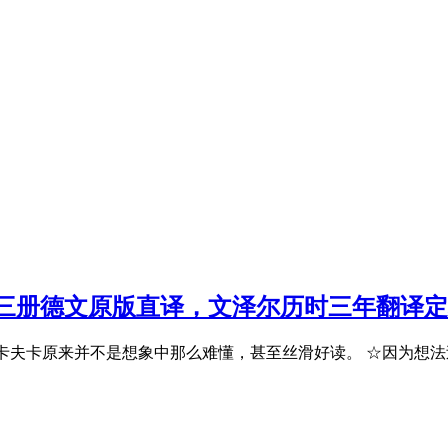
三册德文原版直译，文泽尔历时三年翻译定
☆卡夫卡原来并不是想象中那么难懂，甚至丝滑好读。 ☆因为想