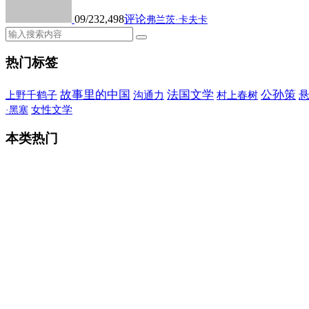
09/23
2,498
评论
弗兰茨·卡夫卡
热门标签
故事里的中国
法国文学
公孙策
上野千鹤子
沟通力
村上春树
女性文学
·黑塞
本类热门