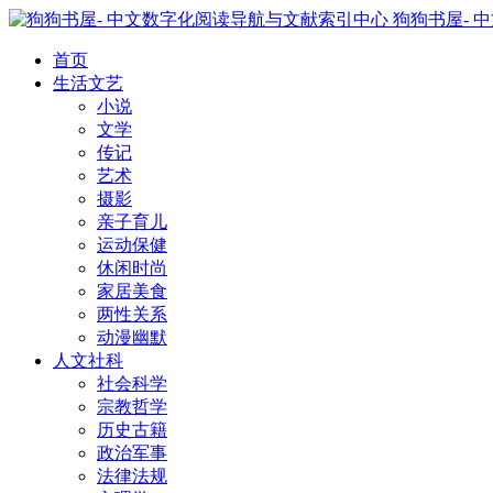
狗狗书屋- 
首页
生活文艺
小说
文学
传记
艺术
摄影
亲子育儿
运动保健
休闲时尚
家居美食
两性关系
动漫幽默
人文社科
社会科学
宗教哲学
历史古籍
政治军事
法律法规