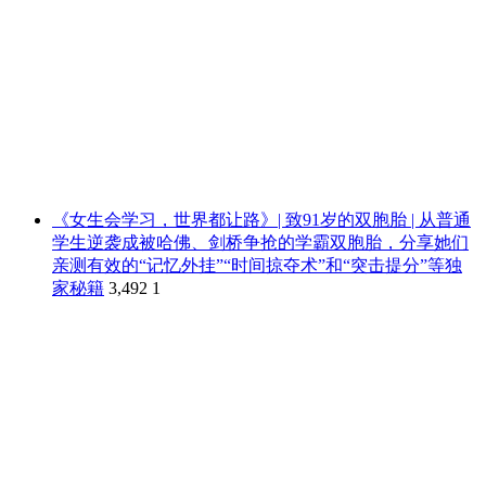
《女生会学习，世界都让路》| 致91岁的双胞胎 | 从普通
学生逆袭成被哈佛、剑桥争抢的学霸双胞胎，分享她们
亲测有效的“记忆外挂”“时间掠夺术”和“突击提分”等独
家秘籍
3,492
1