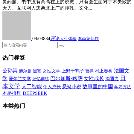
灵药膳。书中没有高高在上的说教，只有医生面对手术失败的
无力、互联网人逃离北上广的挣扎、文化...
09/03
834
评论
人生体验
李尚龙新作
热门标签
公孙策
法国文
女性文学
上野千鹤子
村上春树
赫尔曼·黑塞
曹操
日
学
巴尔加斯·略萨
女性成长
爱尔兰文学
沟通力
记忆训练
本文学
人工智能
故事里的中国
悬疑小说
个人成长
学习方法
本格推理
DEEPSEEK
本类热门