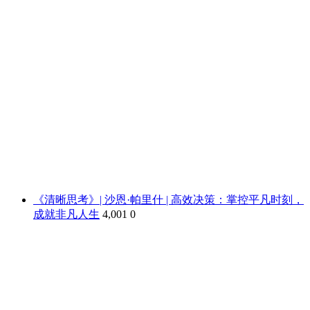
《清晰思考》| 沙恩·帕里什 | 高效决策：掌控平凡时刻，
成就非凡人生
4,001
0