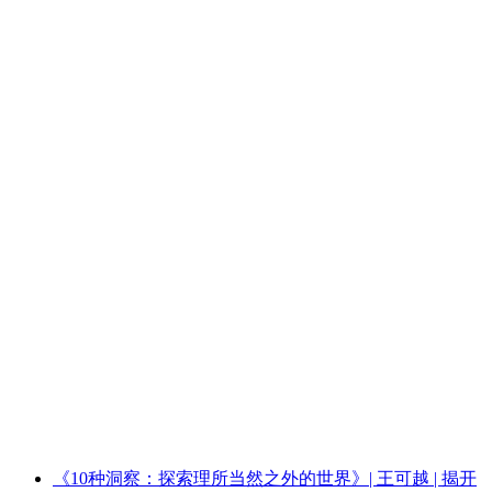
《10种洞察：探索理所当然之外的世界》| 王可越 | 揭开