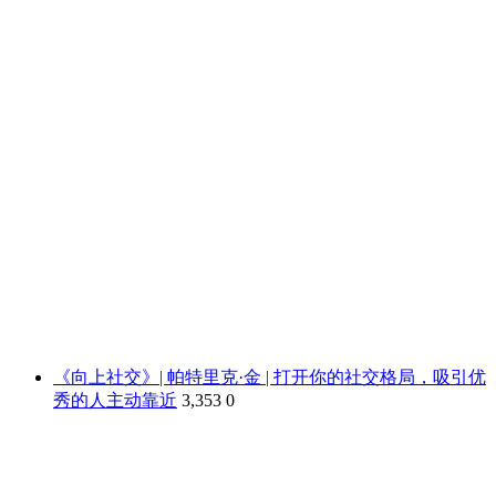
《向上社交》| 帕特里克·金 | 打开你的社交格局，吸引优
秀的人主动靠近
3,353
0