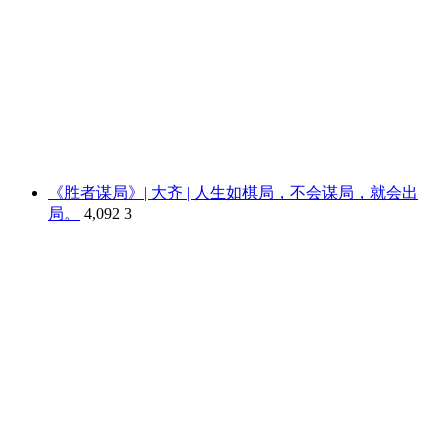
《胜者谋局》| 大齐 | 人生如棋局，不会谋局，就会出
局。
4,092
3