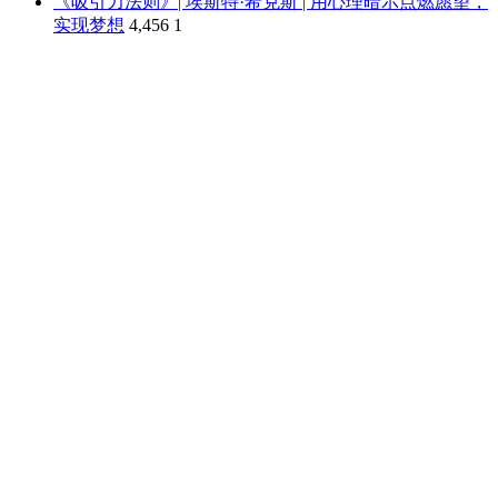
《吸引力法则》| 埃斯特·希克斯 | 用心理暗示点燃愿望，
实现梦想
4,456
1