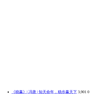
《稳赢》| 冯唐 | 知天命年，稳步赢天下
3,901
0