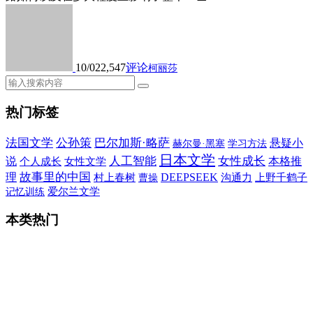
10/02
2,547
评论
柯丽莎
热门标签
法国文学
公孙策
巴尔加斯·略萨
悬疑小
赫尔曼·黑塞
学习方法
日本文学
人工智能
女性成长
说
本格推
个人成长
女性文学
故事里的中国
理
DEEPSEEK
村上春树
沟通力
上野千鹤子
曹操
爱尔兰文学
记忆训练
本类热门