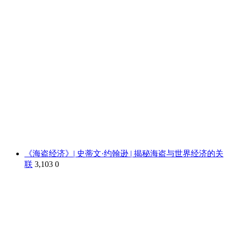
《海盗经济》| 史蒂文·约翰逊 | 揭秘海盗与世界经济的关
联
3,103
0