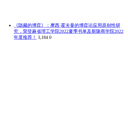
《隐藏的博弈》：摩西·霍夫曼的博弈论应用原创性研
究，荣登麻省理工学院2022夏季书单及斯隆商学院2022
年度推荐！
3,184
0