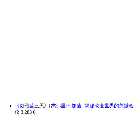
《戴维营三天》| 杰弗里·E.加藤 | 揭秘改变世界的关键会
议
3,283
0