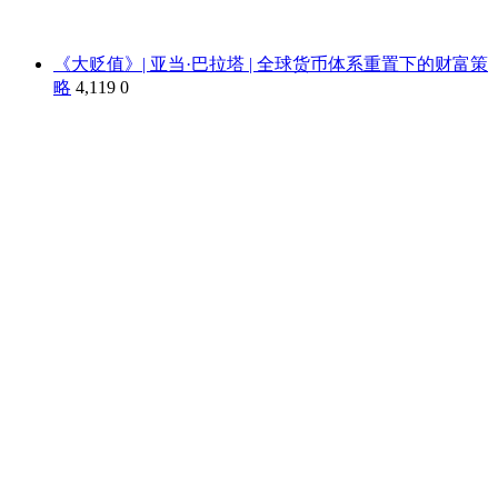
《大贬值》| 亚当·巴拉塔 | 全球货币体系重置下的财富策
略
4,119
0