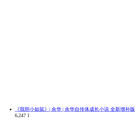
《我胆小如鼠》| 余华 | 余华自传体成长小说 全新增补版
6,247
1