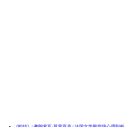
《蛇结》| 弗朗索瓦·莫里亚克 | 法国文学殿堂级心理剖析