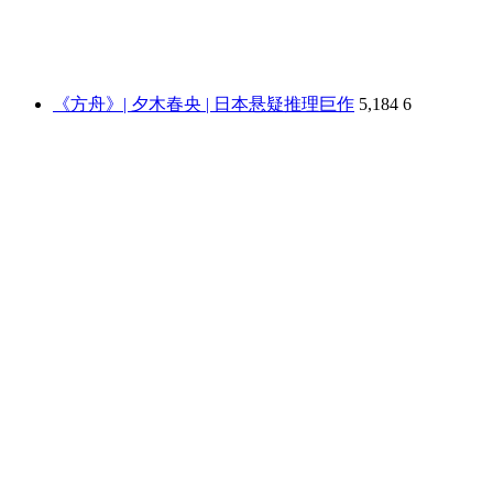
《方舟》| 夕木春央 | 日本悬疑推理巨作
5,184
6