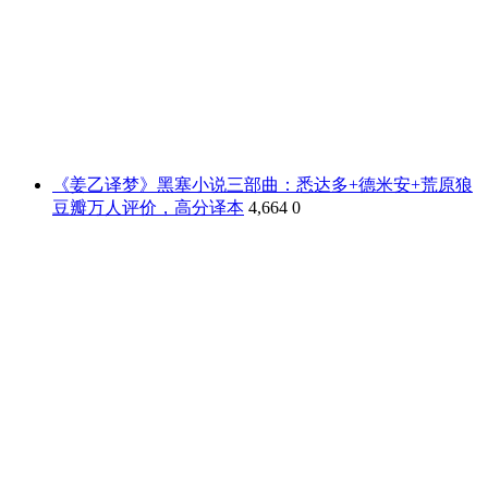
《姜乙译梦》黑塞小说三部曲：悉达多+德米安+荒原狼
豆瓣万人评价，高分译本
4,664
0