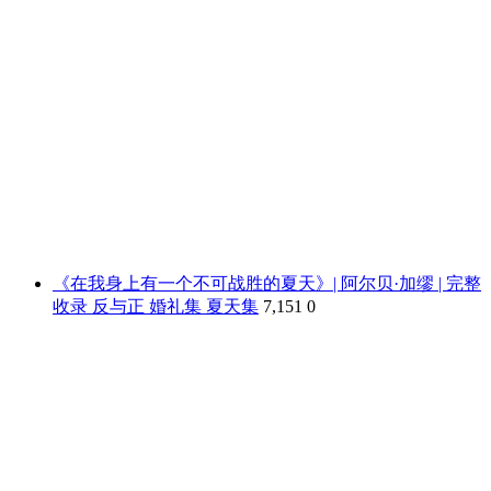
《在我身上有一个不可战胜的夏天》| 阿尔贝·加缪 | 完整
收录 反与正 婚礼集 夏天集
7,151
0