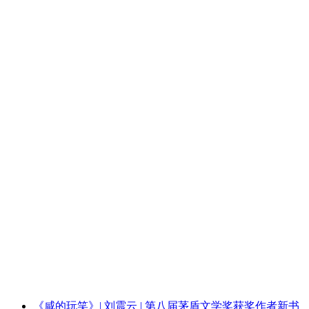
《咸的玩笑》| 刘震云 | 第八届茅盾文学奖获奖作者新书