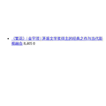
《繁花》| 金宇澄 | 茅盾文学奖得主的经典之作与当代影
视融合
8,405
0