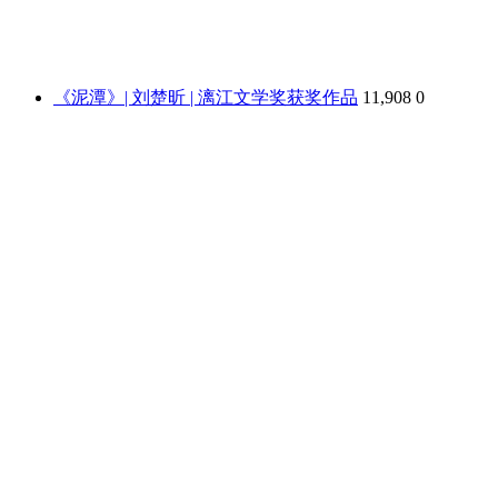
《泥潭》| 刘楚昕 | 漓江文学奖获奖作品
11,908
0