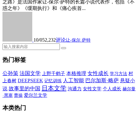
之路》是法国作家让-保尔·萨特的长篇小说代表作，包括《不
惑之年》《缓期执行》和《痛心疾首...
10/05
2,232
评论
让-保尔·萨特
热门标签
公孙策
法国文学
女性成长
本格推理
上野千鹤子
村
学习方法
人工智能
巴尔加斯·略萨
DEEPSEEK
悬疑小
上春树
记忆训练
日本文学
故事里的中国
说
沟通力
女性文学
个人成长
赫尔曼
爱尔兰文学
·黑塞
曹操
本类热门