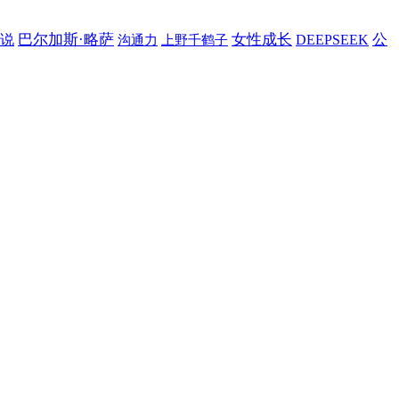
巴尔加斯·略萨
女性成长
公
说
DEEPSEEK
沟通力
上野千鹤子