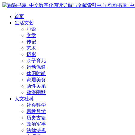
狗狗书屋- 
首页
生活文艺
小说
文学
传记
艺术
摄影
亲子育儿
运动保健
休闲时尚
家居美食
两性关系
动漫幽默
人文社科
社会科学
宗教哲学
历史古籍
政治军事
法律法规