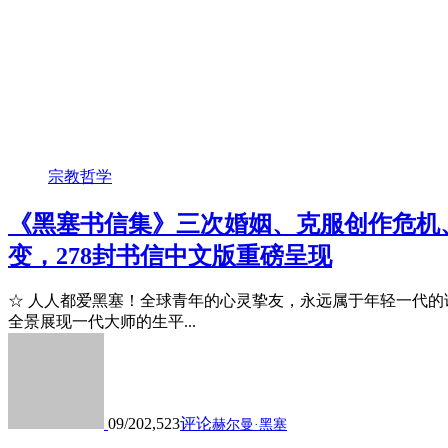
宗教哲学
《黑塞书信集》三次婚姻、克服创作危机
变，278封书信中文版重磅呈现
☆ 人人都爱黑塞！全球青年的心灵挚友，永远属于年轻一代的诺
全景展现一代大师的生平...
09/20
2,523
评论
赫尔曼·黑塞