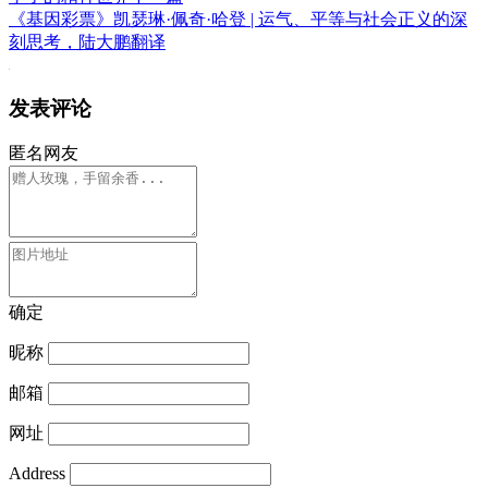
《基因彩票》凯瑟琳·佩奇·哈登 | 运气、平等与社会正义的深
刻思考，陆大鹏翻译
发表评论
匿名网友
确定
昵称
邮箱
网址
Address