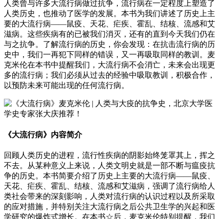
人类曾与许多大流行病做过抗争，流行病在一定程度上塑造了
人类历史，也推动了医学的发展。本书为我们讲述了历史上主
要的大流行病——鼠疫、天花、疟疾、霍乱、结核、流感和艾
滋病。这些疾病有的已被我们消灭，还有的直到今天我们仍在
与之抗争。了解流行病的历史，你会发现：在抗击流行病的历
史中，我们一再犯下同样的错误，又一再吸取同样的教训。麦
克米伦在本书中提醒我们，大流行病不会消亡，未来会出现更
多的流行病；我们必须从过去的经验中吸取教训，积极合作，
以预防未来可能出现的任何流行病。
《大流行病》内容简介
回顾人类历史的进程，流行性疾病的阴影始终笼罩其上，挥之
不去。从某种意义上来说，人类文明史就是一部不断与瘟疫抗
争的历史。本书简要介绍了历史上主要的大流行病——鼠疫、
天花、疟疾、霍乱、结核、流感和艾滋病，强调了流行病给人
类社会带来的深刻影响，人类对流行病的认识过程以及所采取
的应对措施，并特别关注大流行病之后公共卫生学的兴起和医
学研究的爆炸式增长。在本书☆后，麦克米伦特别提醒，我们