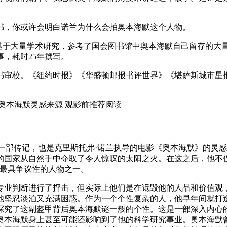
书，你或许会明白诺兰为什么会拍奥本海默这个人物。
，基于大量学术研究，参考了国会图书馆中奥本海默自己留存的大
，耗时25年撰写。
书审校。《纽约时报》《华盛顿邮报书评世界》《堪萨斯城市星
的一部传记，也是克里斯托弗·诺兰执导的电影《奥本海默》的灵
的国家从自然手中夺取了令人惊叹的太阳之火。在这之后，他不
纪最具争议性的人物之一。
和专业判断进行了抨击，但实际上他们是在诋毁他的人品和价值
他坚忍淡泊又充满困惑。作为一个个性复杂的人，他早年间就打造
，探究了这副盔甲背后奥本海默谜一般的个性。这是一部深入内
奥本海默身上甚至可能还影响到了他的科学研究事业。奥本海默