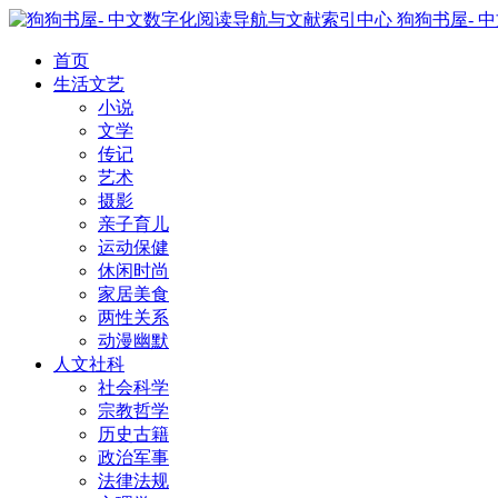
狗狗书屋- 
首页
生活文艺
小说
文学
传记
艺术
摄影
亲子育儿
运动保健
休闲时尚
家居美食
两性关系
动漫幽默
人文社科
社会科学
宗教哲学
历史古籍
政治军事
法律法规