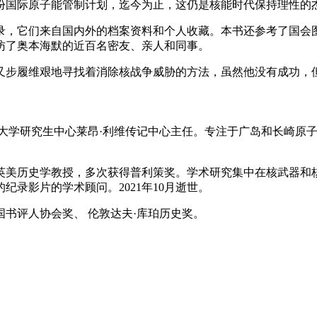
份国际原子能管制计划，迄今为止，这仍是核能时代保持理性的
记录，它们来自国内外的档案资料和个人收藏。本书还参考了国会
访了奥本海默的近百名密友、亲人和同事。
又步履维艰地寻找着消除核战争威胁的方法，虽然他没有成功，
，纽约市纽约大学研究生中心莱昂·利维传记中心主任。专注于广岛和长
。
家，美国塔夫茨大学英美历史学教授，多次获得普利策奖。学术研究集中
录影片的学术顾问。2021年10月逝世。
国书评人协会奖、 伦敦达夫·库珀历史奖。