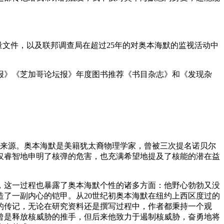
量文件，以及联邦调查局在超过25年的对奥本海默的监视活动中
报》《芝加哥论坛报》年度图书推荐《书目杂志》和《发现杂
感来源。奥本海默是美籍犹太裔物理学家，曾被三次提名诺贝尔
仅睿智地申明了核弹的危害，也充满希望地提及了核能的潜在益
观，这一过程也暴露了奥本海默个性的诸多方面：他野心勃勃又没
了一副内心的铠甲。从20世纪初奥本海默在纽约上西区度过的
心的传记，无论在研究资料还是撰写过程中，作者都秉持一个观
曾是释放核威胁的推手，但后来他致力于遏制核威胁，奋勇地将