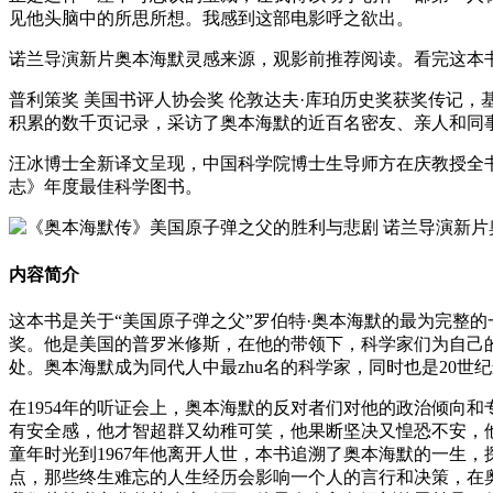
见他头脑中的所思所想。我感到这部电影呼之欲出。
诺兰导演新片奥本海默灵感来源，观影前推荐阅读。看完这本
普利策奖 美国书评人协会奖 伦敦达夫·库珀历史奖获奖传记
积累的数千页记录，采访了奥本海默的近百名密友、亲人和同事
汪冰博士全新译文呈现，中国科学院博士生导师方在庆教授全
志》年度最佳科学图书。
内容简介
这本书是关于“美国原子弹之父”罗伯特·奥本海默的最为完整
奖。他是美国的普罗米修斯，在他的带领下，科学家们为自己
处。奥本海默成为同代人中最zhu名的科学家，同时也是20世
在1954年的听证会上，奥本海默的反对者们对他的政治倾向
有安全感，他才智超群又幼稚可笑，他果断坚决又惶恐不安，
童年时光到1967年他离开人世，本书追溯了奥本海默的一生
点，那些终生难忘的人生经历会影响一个人的言行和决策，在