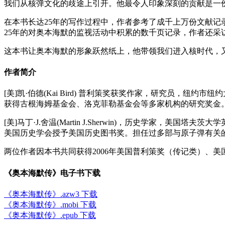
我们从核弹文化的歧途上引开。他最令人印象深刻的贡献是一
在本书长达25年的写作过程中，作者参考了成千上万份文献
25年的对奥本海默的监视活动中积累的数千页记录，作者还采
这本书让奥本海默的形象跃然纸上，他带领我们进入核时代，
作者简介
[美]凯·伯德(Kai Bird) 普利策奖获奖作家，研究员
获得古根海姆基金会、洛克菲勒基金会等多家机构的研究奖金
[美]马丁·J.舍温(Martin J.Sherwin)，历史学
美国历史学会授予美国历史图书奖。担任过多部与原子弹有关的纪
两位作者因本书共同获得2006年美国普利策奖（传记类）、美
《奥本海默传》电子书下载
《奥本海默传》.azw3 下载
《奥本海默传》.mobi 下载
《奥本海默传》.epub 下载