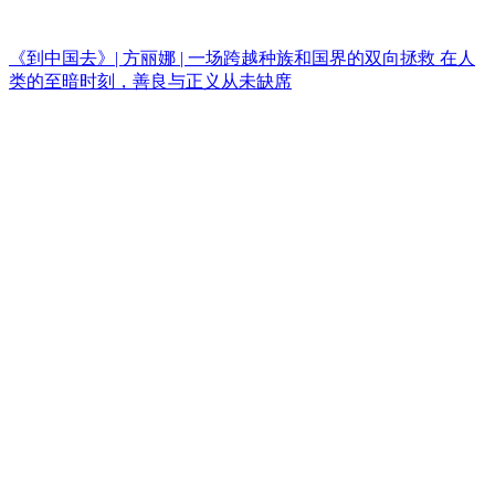
《到中国去》| 方丽娜 | 一场跨越种族和国界的双向拯救 在人
类的至暗时刻，善良与正义从未缺席