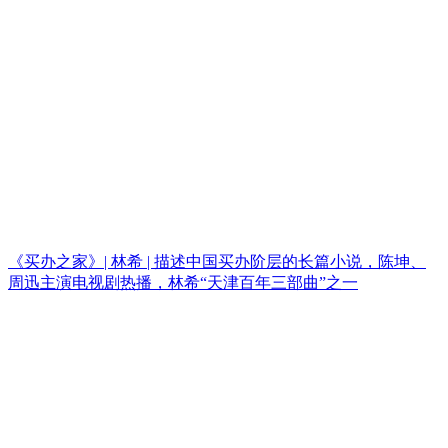
《买办之家》| 林希 | 描述中国买办阶层的长篇小说，陈坤、
周迅主演电视剧热播，林希“天津百年三部曲”之一