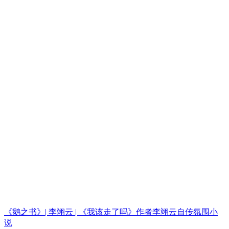
《鹅之书》| 李翊云 | 《我该走了吗》作者李翊云自传氛围小
说