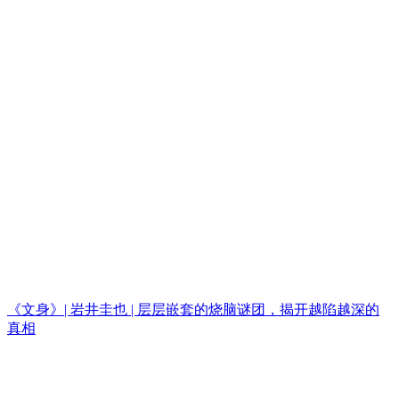
《文身》| 岩井圭也 | 层层嵌套的烧脑谜团，揭开越陷越深的
真相