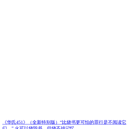
《华氏451》（全新特别版）“比烧书更可怕的罪行是不阅读它
们。” 火可以烧毁书，但烧不掉记忆。