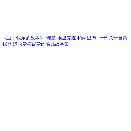
《近乎快乐的故事》| 诺曼·埃里克森·帕萨里布 | 一部关于自我
探寻 追求爱与被爱的酷儿故事集