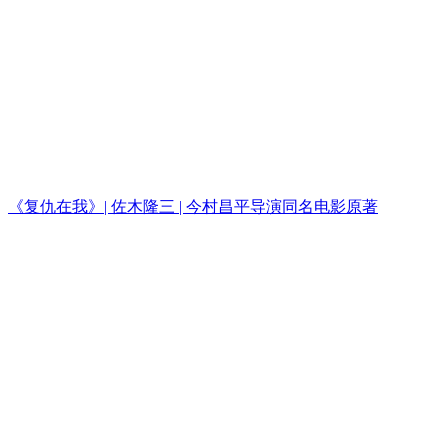
《复仇在我》| 佐木隆三 | 今村昌平导演同名电影原著