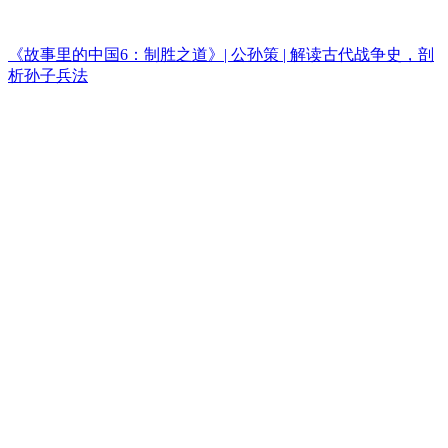
《故事里的中国6：制胜之道》| 公孙策 | 解读古代战争史，剖
析孙子兵法