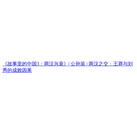
《故事里的中国3：两汉兴衰》| 公孙策 | 两汉之交：王莽与刘
秀的成败因果