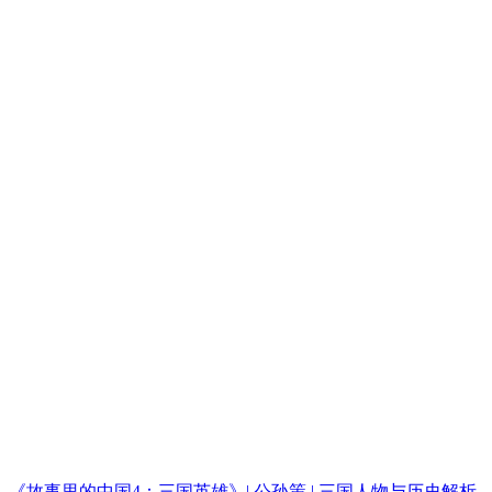
《故事里的中国4：三国英雄》| 公孙策 | 三国人物与历史解析