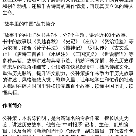
和创作动机，还原千古诗篇的写作情境，再现真实立体的诗人
生命。
“故事里的中国”丛书简介
“故事里的中国”丛书共7本，分7个主题，讲述近400个故事。
书中的故事以《吴越春秋》《史记》《左传》《资治通鉴》等
为依据，结合《孙子兵法》《搜神记》《列女传》《古文观
止》《唐诗三百首》《水经注》《三国演义》《世说新语》等
多种典籍。故事讲述与典籍节选、精妙评析穿插，补充历史课
堂未尽的视角和细节，让读者在快意阅读中，熟悉传统文化、
重温历史脉络、提升语文能力。公孙策多年来致力于历史故事
的讲述，风格细致入微，鞭辟入里，让年轻学生和忙碌的社会
人都能在碎片时间里轻松读完四百个故事，读懂中国历史，读
懂典籍。
作者简介
公孙策，本名陈哲明，是台湾知名的专栏作家，擅长以史为
鉴，讲述历史故事。他曾任“中时报系”记者、主任、副总编
辑，以及台湾《新新闻周刊》总经理、副总编辑。其代表作包