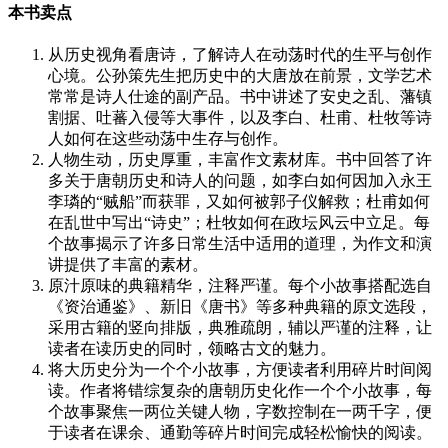
本书卖点
从历史视角看唐诗，了解诗人在动荡时代的生平与创作
心境。公孙策先生把历史中的大唐放在前景，文学艺术
常常是诗人仕途的副产品。书中讲述了安史之乱、藩镇
割据、吐蕃入侵等大事件，以及李白、杜甫、杜牧等诗
人如何在这些动荡中生存与创作。
人物生动，历史厚重，丰富作文素材库。书中回答了许
多关于唐朝历史和诗人的问题，如李白如何因加入永王
李璘的“贼船”而获罪，又如何被郭子仪解救；杜甫如何
在乱世中写出“诗史”；杜牧如何在政坛风云中立足。每
个故事揭示了许多日常生活中适用的道理，为作文和演
讲提供了丰富的素材。
原汁原味的典籍精华，注释严谨。每个小故事搭配选自
《资治通鉴》、新旧《唐书》等多种典籍的原文选段，
采用古籍的竖向排版，典雅疏朗，辅以严谨的注释，让
读者在读历史的同时，领略古文的魅力。
将大历史分为一个个小故事，方便读者利用碎片时间阅
读。作者将错综复杂的唐朝历史化作一个个小故事，每
个故事聚焦一两位关键人物，字数控制在一两千字，便
于读者在课余、通勤等碎片时间完成轻松愉快的阅读。