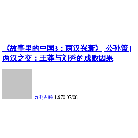
《故事里的中国3：两汉兴衰》| 公孙策 |
两汉之交：王莽与刘秀的成败因果
历史古籍
1,970
07/08