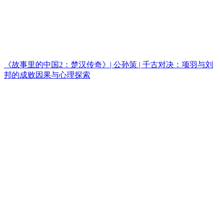
《故事里的中国2：楚汉传奇》| 公孙策 | 千古对决：项羽与刘
邦的成败因果与心理探索