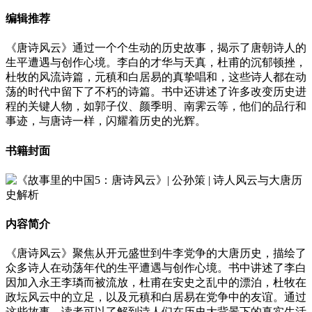
编辑推荐
《唐诗风云》通过一个个生动的历史故事，揭示了唐朝诗人的
生平遭遇与创作心境。李白的才华与天真，杜甫的沉郁顿挫，
杜牧的风流诗篇，元稹和白居易的真挚唱和，这些诗人都在动
荡的时代中留下了不朽的诗篇。书中还讲述了许多改变历史进
程的关键人物，如郭子仪、颜季明、南霁云等，他们的品行和
事迹，与唐诗一样，闪耀着历史的光辉。
书籍封面
内容简介
《唐诗风云》聚焦从开元盛世到牛李党争的大唐历史，描绘了
众多诗人在动荡年代的生平遭遇与创作心境。书中讲述了李白
因加入永王李璘而被流放，杜甫在安史之乱中的漂泊，杜牧在
政坛风云中的立足，以及元稹和白居易在党争中的友谊。通过
这些故事，读者可以了解到诗人们在历史大背景下的真实生活