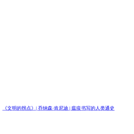
《文明的拐点》| 乔纳森·肯尼迪 | 瘟疫书写的人类通史