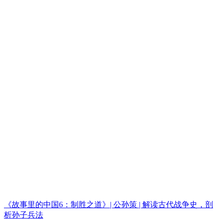
《故事里的中国6：制胜之道》| 公孙策 | 解读古代战争史，剖
析孙子兵法