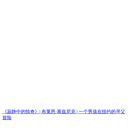
《寂静中的惊奇》| 布莱恩·塞兹尼克 | 一个男孩在纽约的寻父
冒险