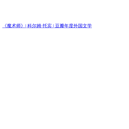
《魔术师》| 科尔姆·托宾 | 豆瓣年度外国文学