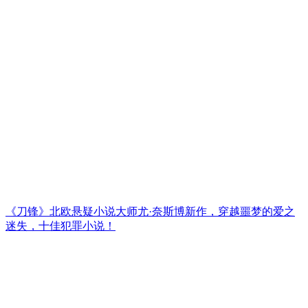
《刀锋》北欧悬疑小说大师尤·奈斯博新作，穿越噩梦的爱之
迷失，十佳犯罪小说！