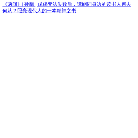
《两间》| 孙颙 | 戊戌变法失败后，谭嗣同身边的读书人何去
何从？照亮现代人的一本精神之书