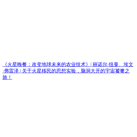
《火星晚餐：改变地球未来的农业技术》| 丽诺尔·纽曼、埃文
·弗雷泽 | 关于火星移民的思想实验，脑洞大开的宇宙饕餮之
旅！