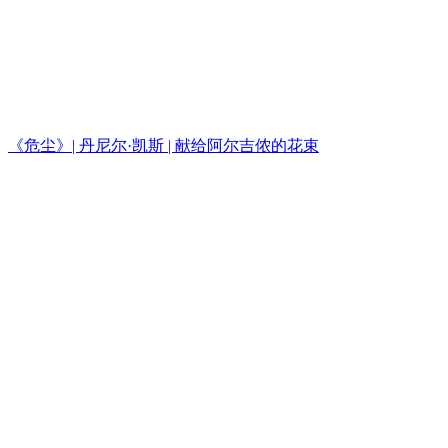
《危尘》| 丹尼尔·凯斯 | 献给阿尔吉侬的花束