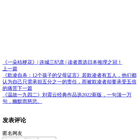
《一朵桔梗花》| 连城三纪彦 | 读者票选日本推理之冠！
上一篇
《欺凌自杀：12个孩子的父母证言》若欺凌者有五人，他们都
认为自己只需承担五分之一的责任，而被欺凌者却要承受五倍
的痛苦
下一篇
《温故一九四二》刘震云经典作品选2022新版，一句顶一万
句，幽默而慈悲。
发表评论
匿名网友