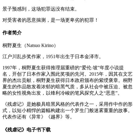
景子预感到，这场犯罪远没有结束。
对受害者的恶意揣测，是一场更卑劣的犯罪！
作者简介
桐野夏生（Natsuo Kirino）
江户川乱步奖作家，1951年出生于日本金泽市。
1997年，桐野夏生获得推理届重磅的“爱伦·坡”年度小说提
名，开创了日本作家入围此奖项的先河。2015年，因其在文艺
界的杰出贡献，桐野夏生获得日本政府颁布的紫绶褒章。桐野
夏生的作品散发着浓郁的暗黑气质，多从社会中被压迫、被忽
略的女性视角出发，以锋利冷峻的笔风探究人之“恶意”。
《残虐记》是她极具暗黑风格的代表作之一，采用作中作的形
式，以短小精悍的篇幅构建出一个罗生门般迷雾重重的故事。
代表作还有《异常》《越界》等。
《残虐记》电子书下载