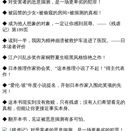
◆ 对受害者的恶意揣测，是一场更卑劣的犯罪！
◆ 被囚禁的少女×被偷窥的房间×被揣测的真相！
◆ 成为他人想象的对象，一定让你感到屈辱。——《残虐
记》第189页
◆ 读到一半，我因为精神崩溃被救护车送进了医院。——日
本读者评价
◆ 江户川乱步奖作家桐野夏生暗黑风格惊艳之作！
◆ 日本推理作家协会奖、“这本推理小说了不起！”得主代表
作！
◆ “爱伦·坡”年度小说提名，开创日本作家入围此奖项的先
河！
◆ 这本书现实到没有救赎，只有残虐；没有人们希望看见的
真相，但能让你更接近事实本身。
◆ 翻开本书，见证被恶意揣测有多可怕。