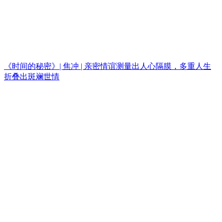
《时间的秘密》| 焦冲 | 亲密情谊测量出人心隔膜，多重人生
折叠出斑斓世情