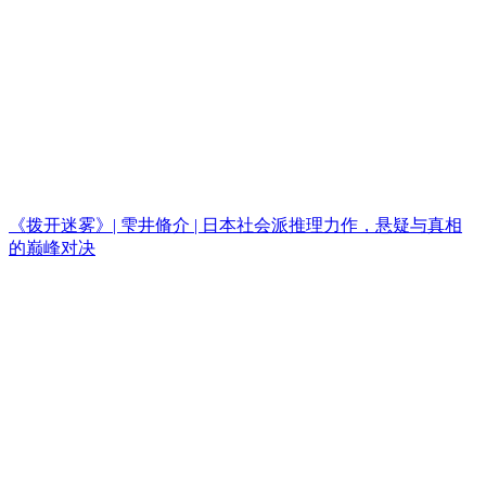
《拨开迷雾》| 雫井脩介 | 日本社会派推理力作，悬疑与真相
的巅峰对决