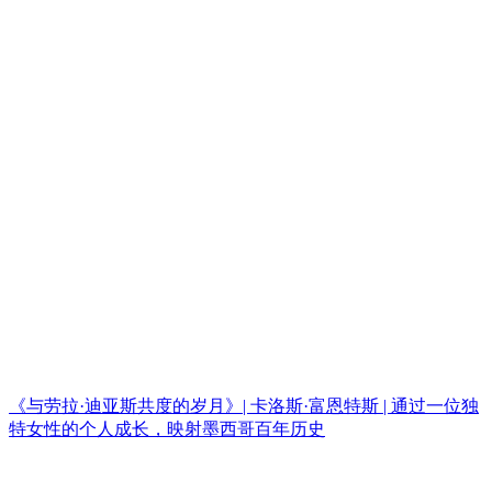
《与劳拉·迪亚斯共度的岁月》| 卡洛斯·富恩特斯 | 通过一位独
特女性的个人成长，映射墨西哥百年历史