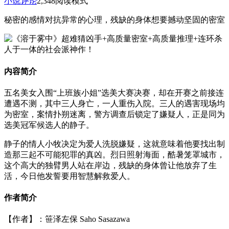
小说
评论
2,348
阅读模式
秘密的感情对抗异常的心理，残缺的身体想要撼动坚固的密室
内容简介
五名美女入围“上班族小姐”选美大赛决赛，却在开赛之前接连
遭遇不测，其中三人身亡，一人重伤入院。三人的遇害现场均
为密室，案情扑朔迷离，警方调查后锁定了嫌疑人，正是同为
选美冠军候选人的静子。
静子的情人小牧决定为爱人洗脱嫌疑，这就意味着他要找出制
造那三起不可能犯罪的真凶。烈日照射海面，酷暑笼罩城市，
这个高大的独臂男人站在岸边，残缺的身体曾让他放弃了生
活，今日他发誓要用智慧解救爱人。
作者简介
【作者】：笹泽左保 Saho Sasazawa