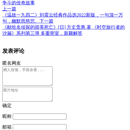
争斗的传奇故事
上一篇
《温故一九四二》刘震云经典作品选2022新版，一句顶一万
句，幽默而慈悲。
下一篇
《献给名侦探的甜美死亡》[日] 方丈贵惠 著 《时空旅行者的
沙漏》系列第三弹 多重密室，新颖解答
发表评论
匿名网友
确定
昵称
邮箱