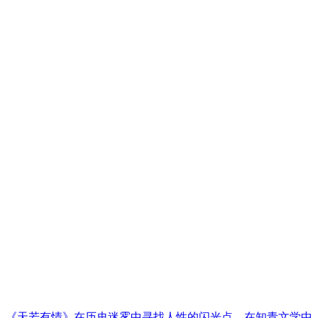
《天若有情》在历史迷雾中寻找人性的闪光点，在知青文学中