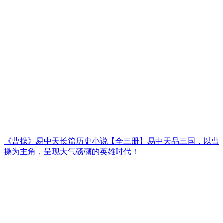
《曹操》易中天长篇历史小说【全三册】易中天品三国，以曹
操为主角，呈现大气磅礴的英雄时代！