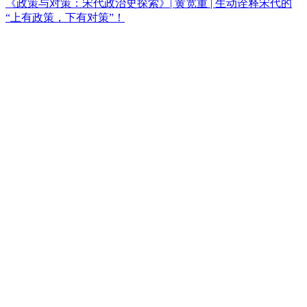
《政策与对策：宋代政治史探索》| 黄宽重 | 生动诠释宋代的
“上有政策，下有对策”！