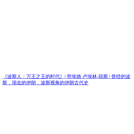
《波斯人：万王之王的时代》| 劳埃德·卢埃林-琼斯 | 曾经的波
斯，现在的伊朗，波斯视角的伊朗古代史