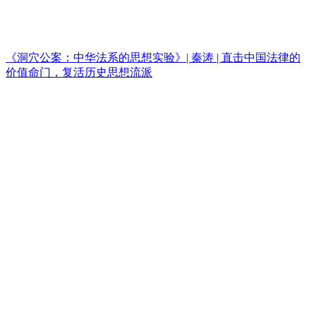
《洞穴公案：中华法系的思想实验》| 秦涛 | 直击中国法律的
价值命门，复活历史思想流派