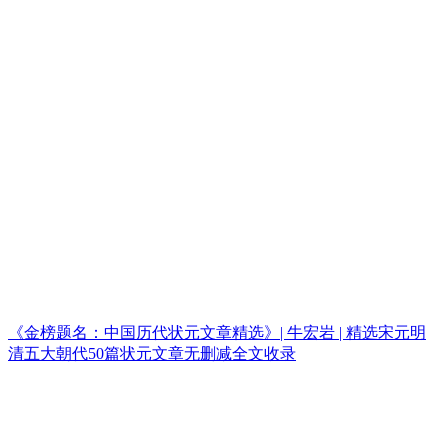
《金榜题名：中国历代状元文章精选》| 牛宏岩 | 精选宋元明
清五大朝代50篇状元文章无删减全文收录