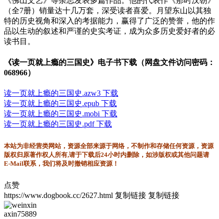
《佛山文艺》等杂志发表多篇作品。他的代表作《那时汉朝》
（全7册）销量达十几万套，深受读者喜爱。月望东山以其独
特的历史视角和深入的考据能力，赢得了广泛的赞誉，他的作
品以生动的叙述和严谨的史实考证，成为众多历史爱好者的必
读书目。
《读一页就上瘾的三国史》电子书下载（网盘文件访问密码：
068966）
读一页就上瘾的三国史.azw3 下载
读一页就上瘾的三国史.epub 下载
读一页就上瘾的三国史.mobi 下载
读一页就上瘾的三国史.pdf 下载
本站为非经营类网站，资源全部来源于网络，不制作和存储任何资源，资源
版权归原著作权人所有,请于下载后24小时内删除，如涉版权或其他问题请
E-Mail联系，我们将及时撤销相应资源！
点赞
https://www.dogbook.cc/2627.html
复制链接
复制链接
axin75889