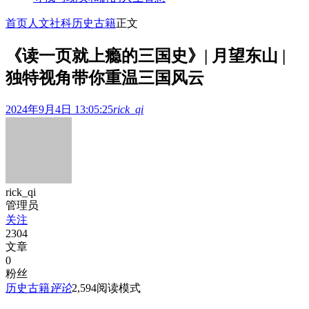
首页
人文社科
历史古籍
正文
《读一页就上瘾的三国史》| 月望东山 |
独特视角带你重温三国风云
2024年9月4日 13:05:25
rick_qi
rick_qi
管理员
关注
2304
文章
0
粉丝
历史古籍
评论
2,594
阅读模式