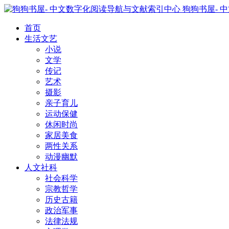
狗狗书屋- 
首页
生活文艺
小说
文学
传记
艺术
摄影
亲子育儿
运动保健
休闲时尚
家居美食
两性关系
动漫幽默
人文社科
社会科学
宗教哲学
历史古籍
政治军事
法律法规