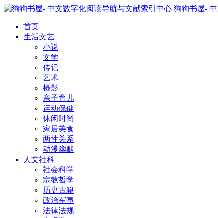
狗狗书屋- 
首页
生活文艺
小说
文学
传记
艺术
摄影
亲子育儿
运动保健
休闲时尚
家居美食
两性关系
动漫幽默
人文社科
社会科学
宗教哲学
历史古籍
政治军事
法律法规