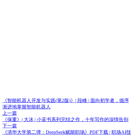
《智能机器人开发与实践(第2版)》| 段峰 | 面向初学者，循序
渐进地掌握智能机器人
上一篇
《保重》| 大冰 | 小蓝书系列完结之作，十年写作的深情告别
下一篇
《清华大学第二弹：DeepSeek赋能职场》PDF下载 | 职场AI技