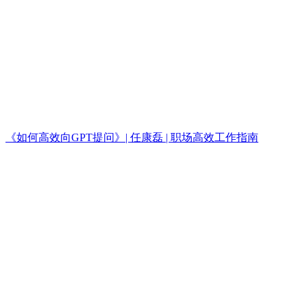
《如何高效向GPT提问》| 任康磊 | 职场高效工作指南