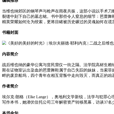
编辑推荐
当维也纳郊区的钢琴声与枪声在雨夜共振，这部小说以手术刀
裂缝中刻下自己的墓志铭。书中那些令人窒息的细节：芭蕾舞
精英荣耀如何沦为绞索，更将目睹被历史碾过的灵魂如何在谎
书籍封面
内容简介
战后维也纳的豪华公寓与贫民窟仅一街之隔。法学院高材生赖
斯在证物室认出染血的芭蕾舞鞋属于自己失踪的妹妹，当索菲
畔的废弃船坞，四个青年在相互背叛中走向毁灭，而真正的凶
作者简介
埃尔克·朗格（Elke Lange），奥地利文学新锐，法学
写作本书，她潜伏信托公司三年解密资产转移黑幕，访谈37名
本书金句