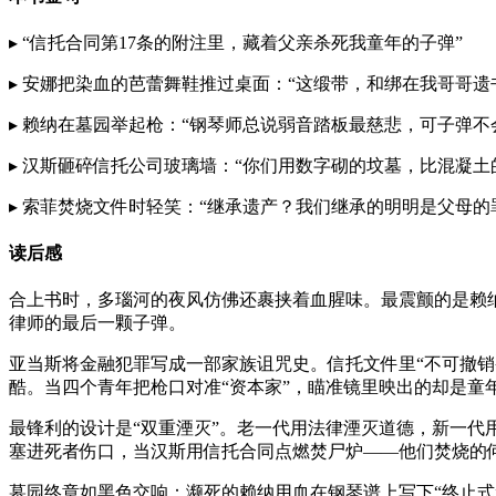
▸ “信托合同第17条的附注里，藏着父亲杀死我童年的子弹”
▸ 安娜把染血的芭蕾舞鞋推过桌面：“这缎带，和绑在我哥哥遗
▸ 赖纳在墓园举起枪：“钢琴师总说弱音踏板最慈悲，可子弹不
▸ 汉斯砸碎信托公司玻璃墙：“你们用数字砌的坟墓，比混凝土
▸ 索菲焚烧文件时轻笑：“继承遗产？我们继承的明明是父母的
读后感
合上书时，多瑙河的夜风仿佛还裹挟着血腥味。最震颤的是赖
律师的最后一颗子弹。
亚当斯将金融犯罪写成一部家族诅咒史。信托文件里“不可撤
酷。当四个青年把枪口对准“资本家”，瞄准镜里映出的却是童
最锋利的设计是“双重湮灭”。老一代用法律湮灭道德，新一代
塞进死者伤口，当汉斯用信托合同点燃焚尸炉——他们焚烧的
墓园终章如黑色交响：濒死的赖纳用血在钢琴谱上写下“终止式