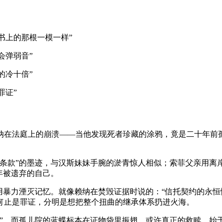
书上的那根一模一样”
会弹弱音”
的冷十倍”
罪证”
纳在法庭上的崩溃——当他发现死者珍藏的涂鸦，竟是二十年前
销条款”的墨迹，与汉斯妹妹手腕的淤青惊人相似；索菲父亲用离
年被遗弃的自己。
用暴力湮灭记忆。就像赖纳在焚毁证据时说的：“信托契约的永恒
何止是罪证，分明是想把整个扭曲的继承体系扔进火海。
”，而孤儿院的蓝蝶标本在证物袋里振翅。或许真正的救赎，始于