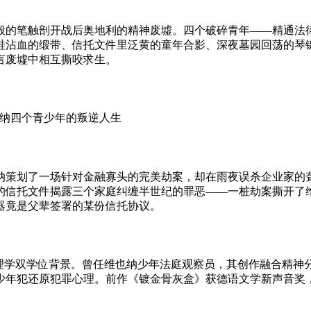
般的笔触剖开战后奥地利的精神废墟。四个破碎青年——精通法
鞋沾血的缎带、信托文件里泛黄的童年合影、深夜墓园回荡的琴键
言废墟中相互撕咬求生。
纳策划了一场针对金融寡头的完美劫案，却在雨夜误杀企业家的
的信托文件揭露三个家庭纠缠半世纪的罪恶——一桩劫案撕开了
器竟是父辈签署的某份信托协议。
与犯罪心理学双学位背景。曾任维也纳少年法庭观察员，其创作融合
少年犯还原犯罪心理。前作《镀金骨灰盒》获德语文学新声音奖，