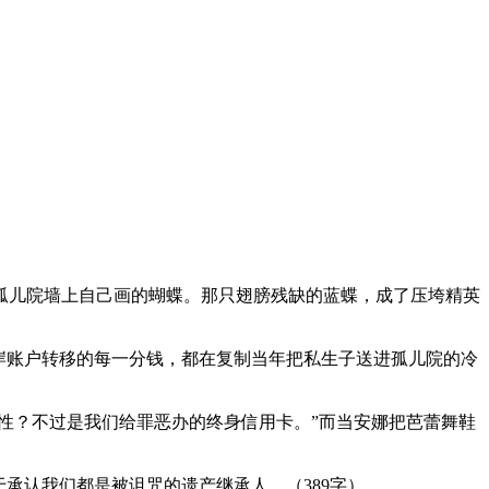
孤儿院墙上自己画的蝴蝶。那只翅膀残缺的蓝蝶，成了压垮精英
岸账户转移的每一分钱，都在复制当年把私生子送进孤儿院的冷
性？不过是我们给罪恶办的终身信用卡。”而当安娜把芭蕾舞鞋
承认我们都是被诅咒的遗产继承人。（389字）