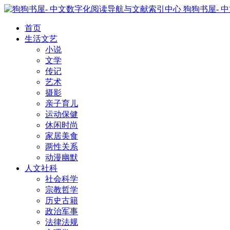
狗狗书屋- 
首页
生活文艺
小说
文学
传记
艺术
摄影
亲子育儿
运动保健
休闲时尚
家居美食
两性关系
动漫幽默
人文社科
社会科学
宗教哲学
历史古籍
政治军事
法律法规