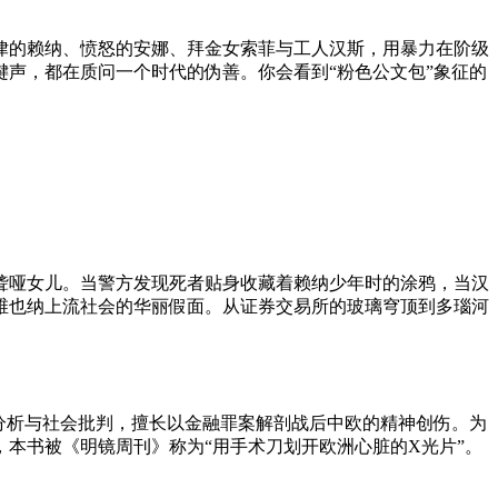
律的赖纳、愤怒的安娜、拜金女索菲与工人汉斯，用暴力在阶级
声，都在质问一个时代的伪善。你会看到“粉色公文包”象征的
聋哑女儿。当警方发现死者贴身收藏着赖纳少年时的涂鸦，当汉
维也纳上流社会的华丽假面。从证券交易所的玻璃穹顶到多瑙河
精神分析与社会批判，擅长以金融罪案解剖战后中欧的精神创伤。为
本书被《明镜周刊》称为“用手术刀划开欧洲心脏的X光片”。