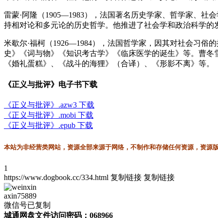
雷蒙·阿隆（1905—1983），法国著名历史学家、哲学家
持相对论和多元论的历史哲学。他推进了社会学和政治科学的
米歇尔·福柯（1926—1984），法国哲学家，因其对社会
史》《词与物》《知识考古学》《临床医学的诞生》等。曹冬
《婚礼蛋糕》、《战斗的海狸》（合译）、《形影不离》等。
《正义与批评》电子书下载
《正义与批评》.azw3 下载
《正义与批评》.mobi 下载
《正义与批评》.epub 下载
本站为非经营类网站，资源全部来源于网络，不制作和存储任何资源，资源版权
1
https://www.dogbook.cc/334.html
复制链接
复制链接
axin75889
微信号已复制
城通网盘文件访问密码：068966