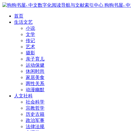
狗狗书屋- 
首页
生活文艺
小说
文学
传记
艺术
摄影
亲子育儿
运动保健
休闲时尚
家居美食
两性关系
动漫幽默
人文社科
社会科学
宗教哲学
历史古籍
政治军事
法律法规