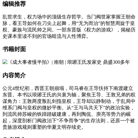
编辑推荐
乱世求生，权力场中的顶级生存哲学。当门阀世家掌握王朝命
脉，看王导如何在刀尖上起舞，用“无为而治”的智慧周旋于皇
权、豪族与流民帅之间。一部东晋版《权力的游戏》，揭秘历
史课本里读不到的官场暗流与人性博弈。
书籍封面
内容简介
公元4世纪初，西晋王朝崩塌，司马睿在王导扶持下南渡建立
东晋。本书以琅琊王氏的兴衰为轴，聚焦王导、王敦兄弟的权
谋角力：王敦两度叛乱剑指皇权，王导却以静制动，于乱局中
维系门阀与皇权的微妙平衡。从“王与马共天下”的政治实验，
到流民帅苏峻的铁蹄踏破建康，再到陶侃、庾亮等势力的崛
起，深度剖析门阀政治下“不争而争”的生存法则，还原一个被
贵族游戏规则重塑的华夏文明存续史。