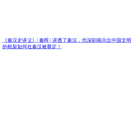
《秦汉史讲义》| 秦晖 | 讲透了秦汉，也深刻揭示出中国文明
的框架如何在秦汉被奠定！