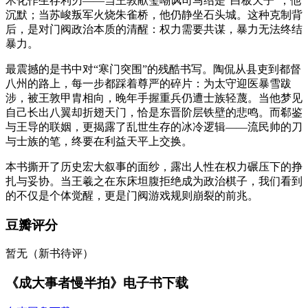
术化作生存利刃——当王敦献玺嘲讽司马绍是“白板天子”，他
沉默；当苏峻叛军火烧朱雀桥，他仍静坐石头城。这种克制背
后，是对门阀政治本质的清醒：权力需要共谋，暴力无法终结
暴力。
最震撼的是书中对“寒门突围”的残酷书写。陶侃从县吏到都督
八州的路上，每一步都踩着尊严的碎片：为太守迎医暴雪跋
涉，被王敦甲胄相向，晚年手握重兵仍遭士族轻蔑。当他梦见
自己长出八翼却折翅天门，恰是东晋阶层铁壁的悲鸣。而郗鉴
与王导的联姻，更揭露了乱世生存的冰冷逻辑——流民帅的刀
与士族的笔，终要在利益天平上交换。
本书撕开了历史宏大叙事的面纱，露出人性在权力碾压下的挣
扎与妥协。当王羲之在东床坦腹拒绝成为政治棋子，我们看到
的不仅是个体觉醒，更是门阀游戏规则崩裂的前兆。
豆瓣评分
暂无（新书待评）
《成大事者慢半拍》电子书下载