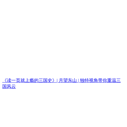
《读一页就上瘾的三国史》| 月望东山 | 独特视角带你重温三
国风云