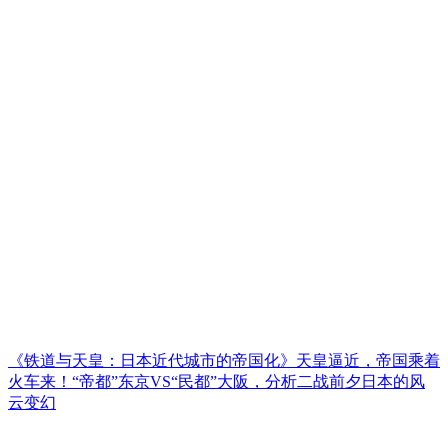
《铁道与天皇：日本近代城市的帝国化》天皇逼近，帝国乘着
火车来！“帝都”东京VS“民都”大阪，分析二战前夕日本的风
云变幻