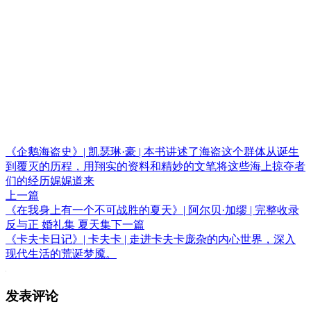
《企鹅海盗史》| 凯瑟琳·豪 | 本书讲述了海盗这个群体从诞生
到覆灭的历程，用翔实的资料和精妙的文笔将这些海上掠夺者
们的经历娓娓道来
上一篇
《在我身上有一个不可战胜的夏天》| 阿尔贝·加缪 | 完整收录
反与正 婚礼集 夏天集
下一篇
《卡夫卡日记》| 卡夫卡 | 走进卡夫卡庞杂的内心世界，深入
现代生活的荒诞梦魇。
发表评论