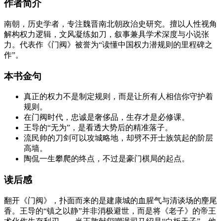
作者简介
南朝，历史学者，专注魏晋南北朝政治史研究。擅以人性视角
解构权力逻辑，文风凝练如刀，叙事兼具学术深度与小说张
力。代表作《门阀》被誉为“读懂中国权力潜规则的里程碑之
作”。
本书金句
真正的权力不是制定规则，而是让所有人相信你守护着
规则。
在门阀时代，忠诚是奢侈品，生存才是必修课。
王导的“无为”，是看透大势后的精准落子。
流民帅的刀剑可以攻城略地，却劈不开士族筑起的阶层
高墙。
陶侃一生攀爬的终点，不过是豪门棋局的起点。
读后感
翻开《门阀》，扑面而来的是建康城的血腥气与清谈场的麈尾
香。王导的“镇之以静”并非消极避世，而是将《老子》的帝王