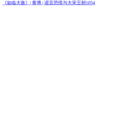
《如临大敌》| 黄博 | 谣言恐慌与大宋王朝1054