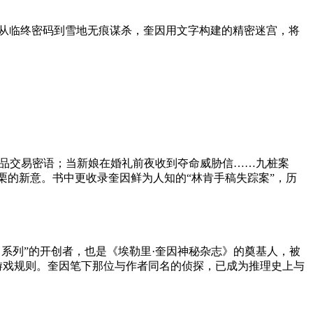
。从临终密码到雪地无痕谋杀，奎因用文字构建的精密迷宫，将
毒品交易密语；当新娘在婚礼前夜收到夺命威胁信……九桩案
栗的新意。书中更收录奎因鲜为人知的“林肯手稿失踪案”，历
“国名系列”的开创者，也是《埃勒里·奎因神秘杂志》的奠基人，被
游戏规则。奎因笔下那位与作者同名的侦探，已成为推理史上与