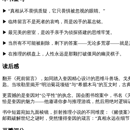
▶ “真相从不畏惧质疑，它只畏惧被忽视的眼睛。”
▶ 临终留言不是死者的哀鸣，而是凶手的墓志铭。
▶ 最完美的密室，是凶手亲手为侦探搭建的思维牢笼。
▶ 当所有不可能被剔除，剩下的答案——无论多荒谬——就是
▶ 在推理的棋盘上，人性永远是那颗打破僵局的幽灵棋子。
读后感
翻开《死前留言》，如同踏入奎因精心设计的思维斗兽场。戈弗
匙。当埃勒里揭开“明治菊花项链”与“希腊木马”的互文时，
更震撼的是奎因对“公平性”的执念。国会图书馆案中，书名《
恰是奎因的魅力——他邀请你参与推理游戏，然后用绝对逻辑
书中短篇宛如九面棱镜，折射推理小说的不同维度：《赌债案
邮戳破解世纪之谜时，突然懂得奎因的箴言：“真相永远在细节