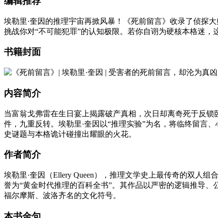
编辑推荐
埃勒里·奎因的推理宇宙再掀风暴！《死前留言》收录了侦探
挑战你对“不可能犯罪”的认知极限。若你自诩为硬核本格迷，
书籍封面
内容简介
当富翁戈弗雷在生日宴上揭露破产真相，次日却离奇死于反锁卧
件，九重反转。埃勒里·奎因以“推理实验”为名，将临终留言
史谜题与本格诡计碰撞出耀眼的火花。
作者简介
埃勒里·奎因（Ellery Queen），推理文学史上最传奇的
誉为“黄金时代推理的百科全书”。其作品以严密的逻辑推导、
福尔摩斯、波洛齐名的文化符号。
本书金句