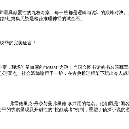
大师最具颠覆性的九桩奇案，每一桩都是逻辑与诡计的巅峰对决
这部短篇集无疑是检验推理神经的试金石。
室，现场唯留血写的“MUM”之谜；当国会图书馆的书名暗藏
、心理盲点、社会派隐喻熔于一炉，在古典推理框架下玩出令人战
双人组合——弗雷德里克·丹奈与曼弗里德·李共用的笔名。他们既是
公平的线索呈现及开创性的“挑战读者”机制，重塑了侦探小说的