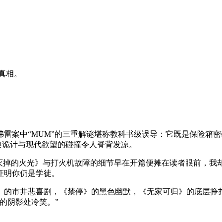
真相。
雷案中“MUM”的三重解谜堪称教科书级误导：它既是保险箱
古典诡计与现代欲望的碰撞令人脊背发凉。
灭掉的火光》与打火机故障的细节早在开篇便摊在读者眼前，我却
证明你仍是学徒。
》的市井悲喜剧，《禁停》的黑色幽默，《无家可归》的底层挣
的阴影处冷笑。”