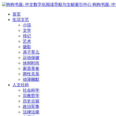
狗狗书屋- 
首页
生活文艺
小说
文学
传记
艺术
摄影
亲子育儿
运动保健
休闲时尚
家居美食
两性关系
动漫幽默
人文社科
社会科学
宗教哲学
历史古籍
政治军事
法律法规