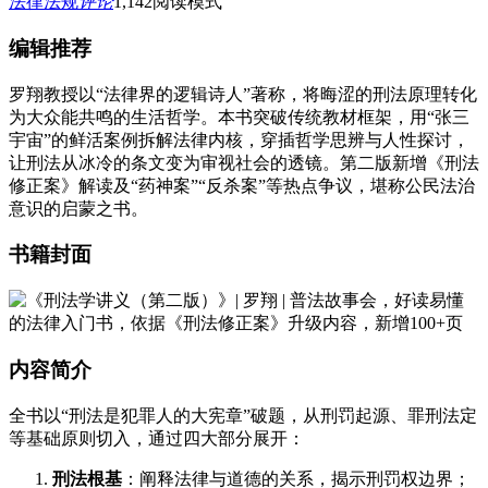
法律法规
评论
1,142
阅读模式
编辑推荐
罗翔教授以“法律界的逻辑诗人”著称，将晦涩的刑法原理转化
为大众能共鸣的生活哲学。本书突破传统教材框架，用“张三
宇宙”的鲜活案例拆解法律内核，穿插哲学思辨与人性探讨，
让刑法从冰冷的条文变为审视社会的透镜。第二版新增《刑法
修正案》解读及“药神案”“反杀案”等热点争议，堪称公民法治
意识的启蒙之书。
书籍封面
内容简介
全书以“刑法是犯罪人的大宪章”破题，从刑罚起源、罪刑法定
等基础原则切入，通过四大部分展开：
刑法根基
：阐释法律与道德的关系，揭示刑罚权边界；