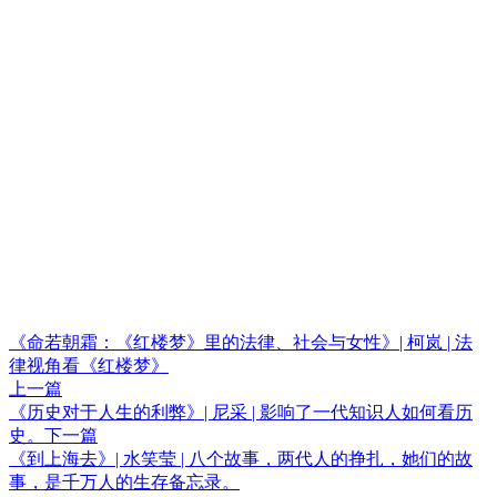
《命若朝霜：《红楼梦》里的法律、社会与女性》| 柯岚 | 法
律视角看《红楼梦》
上一篇
《历史对于人生的利弊》| 尼采 | 影响了一代知识人如何看历
史。
下一篇
《到上海去》| 水笑莹 | 八个故事，两代人的挣扎，她们的故
事，是千万人的生存备忘录。