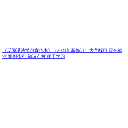
《反间谍法学习宣传本》（2023年新修订）大字醒目 双色标
注 案例指引 知识点拨 便于学习