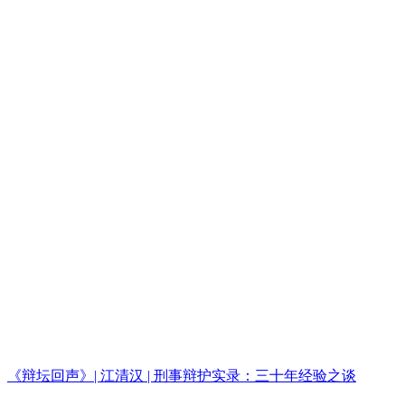
《辩坛回声》| 江清汉 | 刑事辩护实录：三十年经验之谈