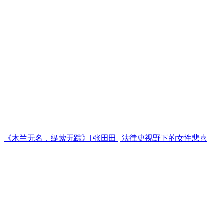
《木兰无名，缇萦无踪》| 张田田 | 法律史视野下的女性悲喜