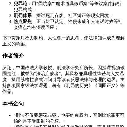
犯罪论
：用“粪坑案”“魔术道具假币案”等争议案件解析
犯罪构成；
刑罚体系
：探讨死刑存废、社区矫正等现实困境；
热点聚焦
：正当防卫认定、性侵未成年人追诉时效等社
会痛点均有深度回应；
书中贯穿对权力制约、人性尊严的思考，使法律知识成为理解
正义的桥梁。
作者简介
罗翔，中国政法大学教授、刑法学研究所所长。因授课视频破
圈走红，被誉为“法治启蒙者”。其风格兼具理性锋芒与人文温
度，擅用苏格拉底式诘问引导读者反思法律与伦理的边界。主
持多项国家级法学课题，著有《刑罚的历史》《圆圈正义》等
作品。
本书金句
“刑法不仅要惩罚罪犯，也要约束权力，否则比犯罪更可
怕的是不受限制的公权。”