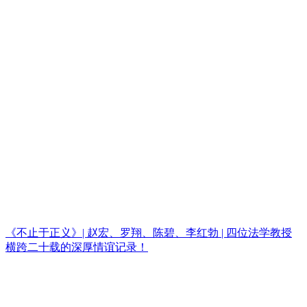
《不止于正义》| 赵宏、罗翔、陈碧、李红勃 | 四位法学教授
横跨二十载的深厚情谊记录！