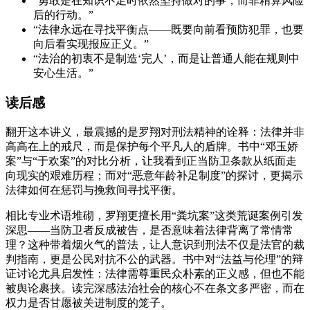
“勇敢是在知识不足时依然坚持做对的事，而非精算风险
后的行动。”
“法律永远在寻找平衡点——既要向前看预防犯罪，也要
向后看实现报应正义。”
“法治的初衷不是制造‘完人’，而是让普通人能在规则中
安心生活。”
读后感
翻开这本讲义，最震撼的是罗翔对刑法精神的诠释：法律并非
高高在上的戒尺，而是保护每个平凡人的盾牌。书中“邓玉娇
案”与“于欢案”的对比分析，让我看到正当防卫条款从纸面走
向现实的艰难历程；而对“恶意年龄补足制度”的探讨，更揭示
法律如何在惩罚与挽救间寻找平衡。
相比专业术语堆砌，罗翔更擅长用“粪坑案”这类荒诞案例引发
深思——当防卫者反成被告，是否意味着法律背离了常情常
理？这种带着烟火气的普法，让人意识到刑法不仅是法官的裁
判指南，更是公民对抗不公的武器。书中对“法益与伦理”的辩
证讨论尤具启发性：法律需尊重民众朴素的正义感，但也不能
被舆论裹挟。读完深感法治社会的核心不在条文多严密，而在
权力是否甘愿被关进制度的笼子。