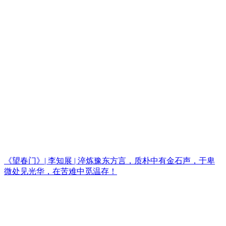
《望春门》| 李知展 | 淬炼豫东方言，质朴中有金石声，于卑
微处见光华，在苦难中觅温存！