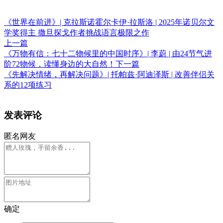
《世界在前进》| 克拉斯诺霍尔卡伊·拉斯洛 | 2025年诺贝尔文
学奖得主 撒旦探戈作者挑战语言极限之作
上一篇
《万物有信：七十二物候里的中国时序》| 李蔚 | 由24节气进
阶72物候，读懂身边的大自然！
下一篇
《先解决情绪，再解决问题》| 托帕兹·阿迪泽斯 | 改善伴侣关
系的12项练习
发表评论
匿名网友
确定