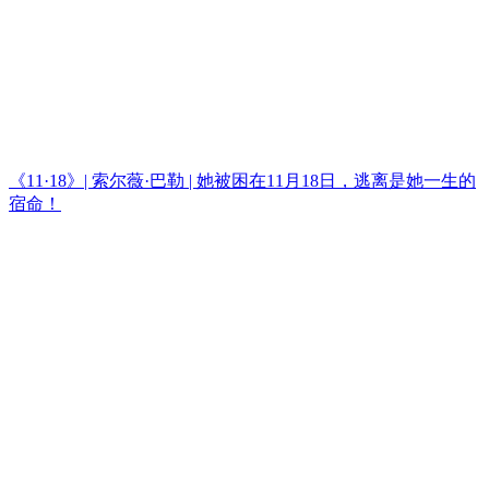
《11·18》| 索尔薇·巴勒 | 她被困在11月18日，逃离是她一生的
宿命！