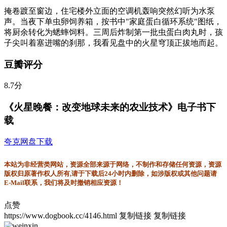
掩卷踱至窗边，住宅楼外立面的空调机轰响突然幻听为水泵
声。当夜下单虫卵饲养箱，按书中"家庭蛋白循环系统"图纸，
将厨余转化为蟋蟀饲料。三周后炸制第一批虫蛋白肉丸时，孩
子尖叫着塞进嘴的刹那，我看见盘中的火星穹顶正拔地而起。
豆瓣评分
8.7分
《火星晚餐：改变地球未来的农业技术》电子书下
载
夸克网盘下载
本站为非经营类网站，资源全部来源于网络，不制作和存储任何资源，资源
版权归原著作权人所有,请于下载后24小时内删除，如涉版权或其他问题请
E-Mail联系，我们将及时撤销相应资源！
点赞
https://www.dogbook.cc/4146.html
复制链接
复制链接