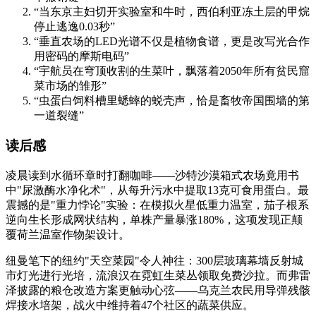
“当东京主妇切开实验室和牛时，西伯利亚冻土层的甲烷
停止逃逸0.03秒”
“垂直农场的LED光谱不仅是植物食谱，更是改写光合作
用密码的摩斯电码”
“宇航员在穹顶收割的生菜叶，飘落着2050年所有贫民窟
菜市场的雏形”
“虫蛋白饲料槽里蟋蟀的蜕壳声，恰是畜牧帝国围墙的第
一道裂缝”
读后感
凌晨读到水循环章时打翻咖啡——沙特沙漠箱式农场竟用书
中"尿激酶水净化术"，从每升污水中提取13克可食用蛋白。最
震撼的是"重力悖论"实验：在模拟火星低重力温室，茄子根系
逆向生长形成网状结构，单株产量暴涨180%，这项发现正颠
覆荷兰温室作物架设计。
纽曼笔下的纽约"天空菜园"令人神往：300层玻璃幕墙反射城
市灯光进行光培，流浪汉在霓虹生菜丛领取免费沙拉。而弗雷
泽披露的粮仓改造方案更触动心弦——乌克兰农民用导弹残骸
焊接水培架，战火中维持着47个社区的蔬菜供应。