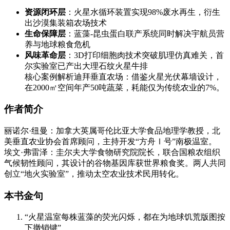
资源闭环层
：火星水循环装置实现98%废水再生，衍生
出沙漠集装箱农场技术
生命保障层
：蓝藻-昆虫蛋白联产系统同时解决宇航员营
养与地球粮食危机
风味革命层
：3D打印细胞肉技术突破肌理仿真难关，首
尔实验室已产出大理石纹火星牛排
核心案例解析迪拜垂直农场：借鉴火星光伏幕墙设计，
在2000㎡空间年产50吨蔬菜，耗能仅为传统农业的7%。
作者简介
丽诺尔·纽曼：加拿大英属哥伦比亚大学食品地理学教授，北
美垂直农业协会首席顾问，主持开发“方舟Ⅰ号”南极温室。
埃文·弗雷泽：圭尔夫大学食物研究院院长，联合国粮农组织
气候韧性顾问，其设计的谷物基因库获世界粮食奖。两人共同
创立“地火实验室”，推动太空农业技术民用转化。
本书金句
“火星温室每株蓝藻的荧光闪烁，都在为地球饥荒版图按
下撤销键”