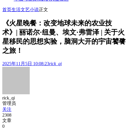
首页
生活文艺
小说
正文
《火星晚餐：改变地球未来的农业技
术》| 丽诺尔·纽曼、埃文·弗雷泽 | 关于火
星移民的思想实验，脑洞大开的宇宙饕餮
之旅！
2025年11月5日 10:08:23
rick_qi
rick_qi
管理员
关注
2308
文章
0