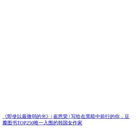
《即使以最微弱的光》| 崔恩荣 | 写给在黑暗中前行的你，豆
瓣图书TOP250唯一入围的韩国女作家