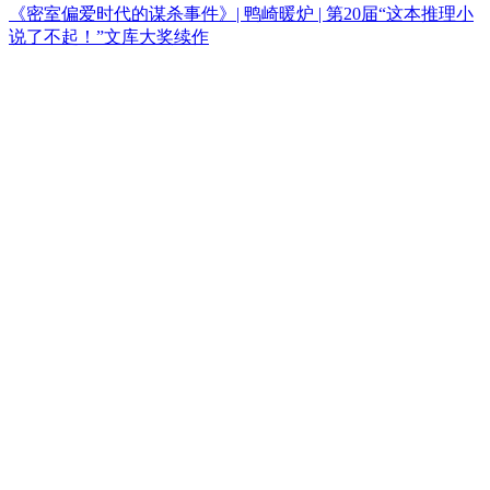
《密室偏爱时代的谋杀事件》| 鸭崎暖炉 | 第20届“这本推理小
说了不起！”文库大奖续作