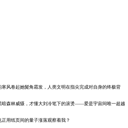
原的寒风卷起她鬓角霜发，人类文明在指尖完成对自身的终极背
黑暗森林威慑，才懂大刘冷笔下的滚烫——爱是宇宙间唯一超越
》也正用纸页间的量子涨落观察着我？