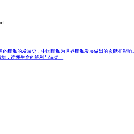
tml
和知名的船舶的发展史，中国船舶为世界船舶发展做出的贡献和影响
说精华，读懂生命的锋利与温柔！