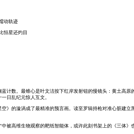
蠕动轨迹
比恒星还灼目
"的幽蓝计数。最锥心是叶文洁按下红岸发射钮的慢镜头：黄土高
十一日乱纪元惊人互文。
《星空》的漩涡成了最精准的预言画。读至罗辑持枪对准心脏建立
假说"中被高维生物观察的靶纸智能体，或许此刻书架上的《三体