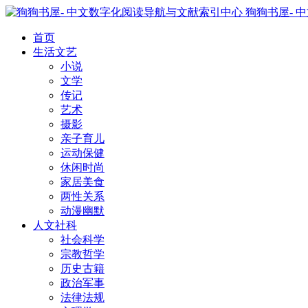
狗狗书屋- 
首页
生活文艺
小说
文学
传记
艺术
摄影
亲子育儿
运动保健
休闲时尚
家居美食
两性关系
动漫幽默
人文社科
社会科学
宗教哲学
历史古籍
政治军事
法律法规