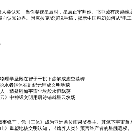
颠覆人类认知：当你凝视星辰时，星辰正审判你。书中藏有跨越维
撞向认知边界。附克拉克奖演说手稿，揭示中国科幻如何从"电工
物理学圣殿在智子干扰下崩解成虚空墓碑
，脱水者躯体在乱纪元铺成文明地毯
人，猜疑链如宇宙尘埃般永恒飘荡
云》中神级文明用唐诗铺就星云坟场
叙事锋芒，凭《三体》成为亚洲首位雨果奖得主。其笔下宇宙兼
《山》重塑地核文明认知，《赡养人类》预言终产者的星舰霸权。