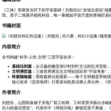
《三体》雨果奖光环下的宇宙墓碑！刘慈欣以"农场主假说"
毁、质子二维展开锁死科技，每一幕都如宇宙尺度的青铜巨鼎
书籍封面
内容简介
全书构建"科学·人性·文明"三层宇宙史诗：
基础法则篇
：从汪淼的幽灵倒计时到叶文洁的红岸悲歌，
文明博弈篇
：三体世界两百次文明轮回应答"宇宙考卷"
终极隐喻篇
：黑暗森林法则显影——每个文明都是带枪猎
核心收录《流浪地球》行星发动机群点燃人类火种，《诗
作者简介
刘慈欣，山西阳泉娘子关电厂前工程师。工科背景淬炼出冷峻
抗AI的最后壁垒"。代表作中《球状闪电》解锁宏原子奥秘，