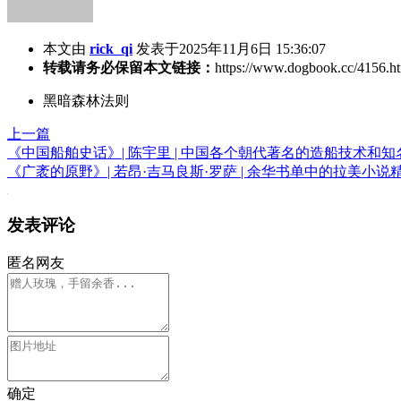
本文由
rick_qi
发表于2025年11月6日 15:36:07
转载请务必保留本文链接：
https://www.dogbook.cc/4156.h
黑暗森林法则
上一篇
《中国船舶史话》| 陈宇里 | 中国各个朝代著名的造船技术
《广袤的原野》| 若昂·吉马良斯·罗萨 | 余华书单中的拉美小
发表评论
匿名网友
确定