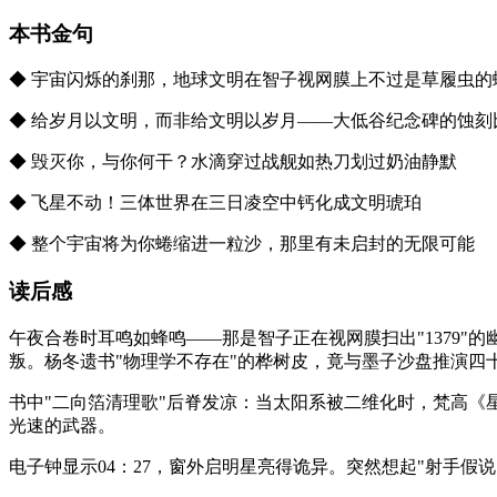
本书金句
◆ 宇宙闪烁的刹那，地球文明在智子视网膜上不过是草履虫的
◆ 给岁月以文明，而非给文明以岁月——大低谷纪念碑的蚀刻
◆ 毁灭你，与你何干？水滴穿过战舰如热刀划过奶油静默
◆ 飞星不动！三体世界在三日凌空中钙化成文明琥珀
◆ 整个宇宙将为你蜷缩进一粒沙，那里有未启封的无限可能
读后感
午夜合卷时耳鸣如蜂鸣——那是智子正在视网膜扫出"1379
叛。杨冬遗书"物理学不存在"的桦树皮，竟与墨子沙盘推演四
书中"二向箔清理歌"后脊发凉：当太阳系被二维化时，梵高
光速的武器。
电子钟显示04：27，窗外启明星亮得诡异。突然想起"射手