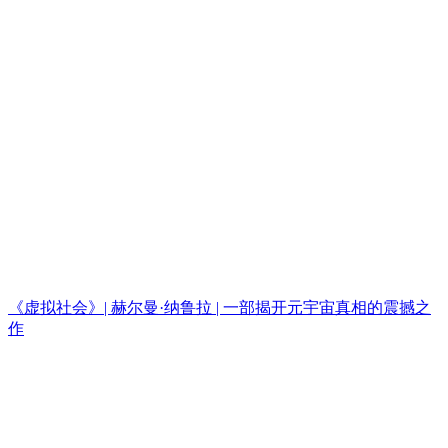
《虚拟社会》| 赫尔曼·纳鲁拉 | 一部揭开元宇宙真相的震撼之
作