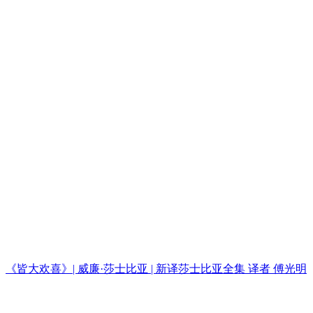
《皆大欢喜》| 威廉·莎士比亚 | 新译莎士比亚全集 译者 傅光明