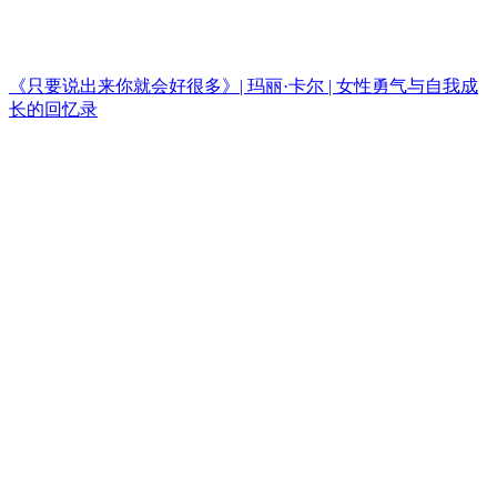
《只要说出来你就会好很多》| 玛丽·卡尔 | 女性勇气与自我成
长的回忆录