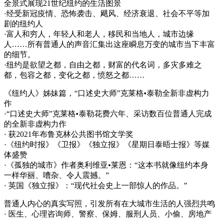
全景式展现21世纪纽约的生活图景
·经受新冠疫情、恐怖袭击、飓风、经济衰退、社会不平等加
剧的纽约人
·富人和穷人，年轻人和老人，移民和当地人，城市边缘
人……所有普通人的声音汇集出这座瞬息万变的城市当下丰富
的细节。
·纽约是欲望之都，自由之都，财富的代名词，多灾多难之
都，包容之都，变化之都，愤怒之都……
《纽约人》姊妹篇，“口述史大师”克莱格•泰勒全新非虚构力
作
·“口述史大师”克莱格•泰勒花费六年、采访数百位普通人完成
的全新非虚构力作
· 获2021年布鲁克林公共图书馆文学奖
·《纽约时报》《卫报》《独立报》《星期日泰晤士报》等媒
体盛赞
·《孤独的城市》作者奥利维亚•莱恩：“这本书就像纽约本身
一样华丽、嘈杂、令人震撼。”
· 英国《独立报》：“现代社会史上一部惊人的作品。”
普通人内心的真实写照，引发所有在大城市生活的人强烈共鸣
· 医生、心理咨询师、警察、保姆、服刑人员、小偷、房地产