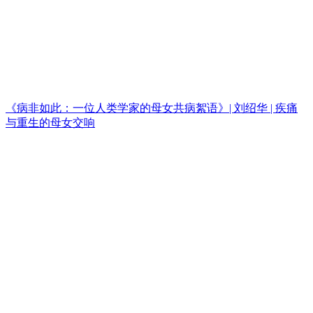
《病非如此：一位人类学家的母女共病絮语》| 刘绍华 | 疾痛
与重生的母女交响