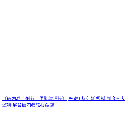
《破内卷：创新、周期与增长》| 杨进 | 从创新 规模 制度三大
逻辑 解答破内卷核心命题