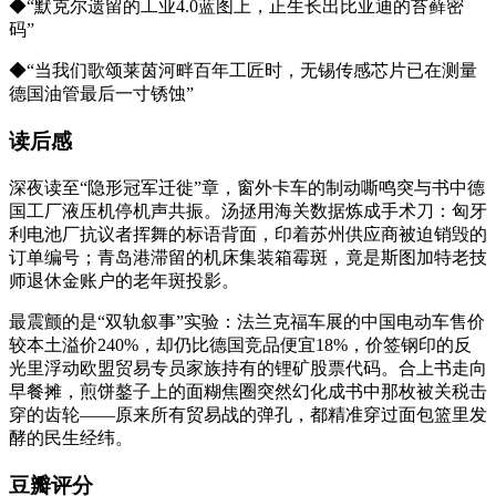
◆“默克尔遗留的工业4.0蓝图上，正生长出比亚迪的苔藓密
码”
◆“当我们歌颂莱茵河畔百年工匠时，无锡传感芯片已在测量
德国油管最后一寸锈蚀”
读后感
深夜读至“隐形冠军迁徙”章，窗外卡车的制动嘶鸣突与书中德
国工厂液压机停机声共振。汤拯用海关数据炼成手术刀：匈牙
利电池厂抗议者挥舞的标语背面，印着苏州供应商被迫销毁的
订单编号；青岛港滞留的机床集装箱霉斑，竟是斯图加特老技
师退休金账户的老年斑投影。
最震颤的是“双轨叙事”实验：法兰克福车展的中国电动车售价
较本土溢价240%，却仍比德国竞品便宜18%，价签钢印的反
光里浮动欧盟贸易专员家族持有的锂矿股票代码。合上书走向
早餐摊，煎饼鏊子上的面糊焦圈突然幻化成书中那枚被关税击
穿的齿轮——原来所有贸易战的弹孔，都精准穿过面包篮里发
酵的民生经纬。
豆瓣评分