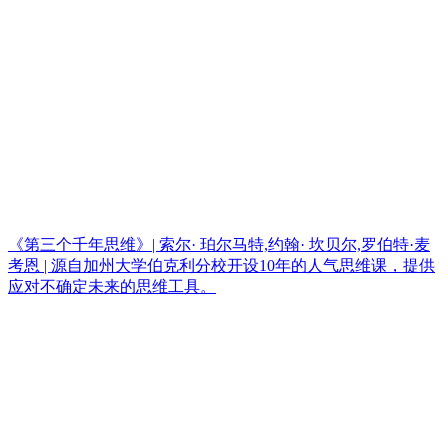
《第三个千年思维》| 索尔· 珀尔马特,约翰· 坎贝尔,罗伯特·麦
考恩 | 源自加州大学伯克利分校开设10年的人气思维课，提供
应对不确定未来的思维工具。