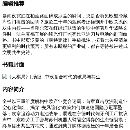
编辑推荐
暴雨夜霓虹在柏油路面碎成冰晶的瞬间，您是否听见欧盟冷藏
库铁门撞击的回响？旅欧二十年的观察者汤拯剖开中欧关系的
双生内核——当朔尔茨在红绿灯联盟的争吵中签署对华战略文
件时，法兰克福车展的镁光灯正照亮比亚迪刀片电池的剖面纹
路。书中那页泛黄的《莱特定律》手稿批注，拓着比关税清单
更锋利的时代预言：所有未断裂的产业链，都在等待被讲述成
文明共生史诗。
书籍封面
内容简介
全书以三重维度解构中欧产业竞合迷局：首章直击欧洲制造业
空心化病灶，揭穿“去风险化”政策如何加速德国隐形冠军坠
落；次章追踪动力电池战争，展现在宁德时代匈牙利工厂抗议
声中，东欧劳工手套与苏州机器人臂隔空搏弈的生态链裂痕；
终章提出共生方程式，通过潍柴并购林德液压的十年磨合实