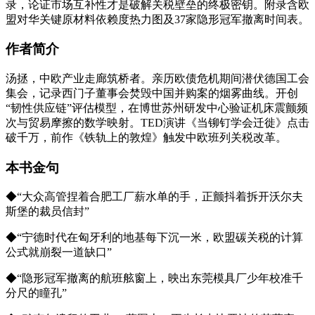
录，论证市场互补性才是破解关税壁垒的终极密钥。附录含欧
盟对华关键原材料依赖度热力图及37家隐形冠军撤离时间表。
作者简介
汤拯，中欧产业走廊筑桥者。亲历欧债危机期间潜伏德国工会
集会，记录西门子董事会焚毁中国并购案的烟雾曲线。开创
“韧性供应链”评估模型，在博世苏州研发中心验证机床震颤频
次与贸易摩擦的数学映射。TED演讲《当铆钉学会迁徙》点击
破千万，前作《铁轨上的敦煌》触发中欧班列关税改革。
本书金句
◆“大众高管捏着合肥工厂薪水单的手，正颤抖着拆开沃尔夫
斯堡的裁员信封”
◆“宁德时代在匈牙利的地基每下沉一米，欧盟碳关税的计算
公式就崩裂一道缺口”
◆“隐形冠军撤离的航班舷窗上，映出东莞模具厂少年校准千
分尺的瞳孔”