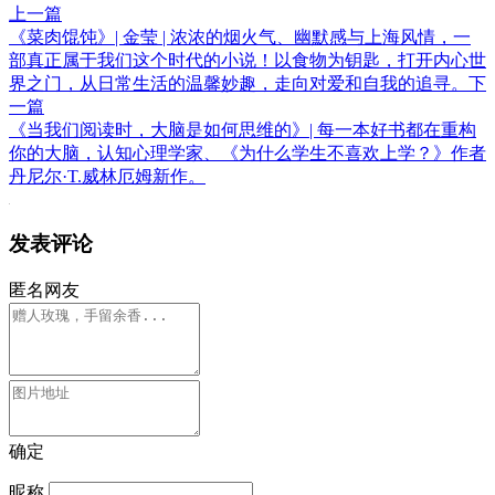
上一篇
《菜肉馄饨》| 金莹 | 浓浓的烟火气、幽默感与上海风情，一
部真正属于我们这个时代的小说！以食物为钥匙，打开内心世
界之门，从日常生活的温馨妙趣，走向对爱和自我的追寻。
下
一篇
《当我们阅读时，大脑是如何思维的》| 每一本好书都在重构
你的大脑，认知心理学家、《为什么学生不喜欢上学？》作者
丹尼尔·T.威林厄姆新作。
发表评论
匿名网友
确定
昵称