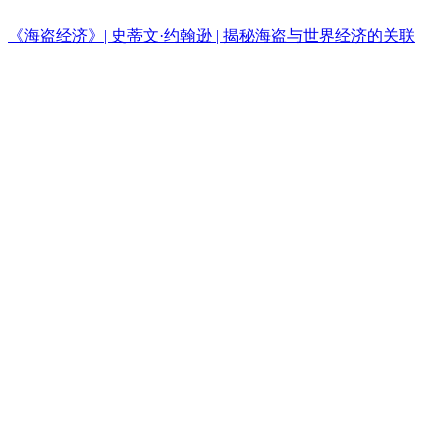
《海盗经济》| 史蒂文·约翰逊 | 揭秘海盗与世界经济的关联