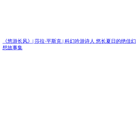
《悠游长风》| 莎拉·平斯克 | 科幻吟游诗人 悠长夏日的绝佳幻
想故事集