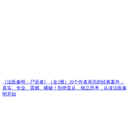
《法医秦明：尸语者》（全2册）20个作者亲历的经典案件，
真实、专业、震撼、唏嘘！拒绝盲从，独立思考，从读法医秦
明开始