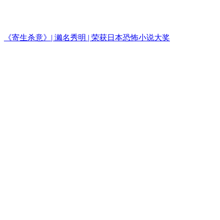
《寄生杀意》| 濑名秀明 | 荣获日本恐怖小说大奖