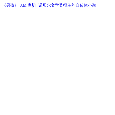
《男孩》| J.M.库切 | 诺贝尔文学奖得主的自传体小说