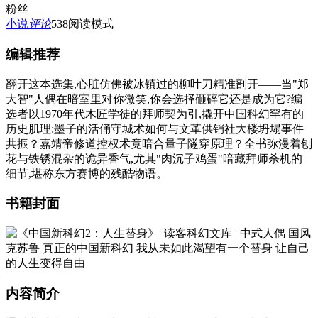
粉丝
小说
评论
538
阅读模式
编辑推荐
翻开这本选集,心脏仿佛被冰镇过的柳叶刀精准剖开——当"郑
大智"人偶在暗室里对你微笑,你会选择砸碎它还是成为它?编
选者以1970年代木匠学徒的拜师契为引,撬开中国科幻罕有的
历史肌理:墨子的活俑守城术如何与文革供销社大楼坍塌事件
共振？嘉靖帝修道控权术竟暗合量子隧穿原理？全书弥漫着刨
花与铁锈混杂的诡异香气,尤其"肉沉子鸡蛋"暗藏拜师杀机的
细节,堪称东方赛博的残酷物语。
书籍封面
内容简介