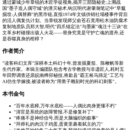
通过蒙城少年章锐的木匠学徒视角,揭开三部隐秘史:上溯战
国"墨子造人偶守城"的湮灭秘术,钩沉明代谢肇淛笔记中"旱魃
掘坟-人偶替葬"的黑市链,直指1974年文镇供销社塌楼事件背后
的活人偶复仇计划。当章锐发现师父俞苍石竟用松木油防腐术
复制地质队员郑大智,明代"四爪锚定法"与墨家"魂注十三诀"在
文革乡村碰撞出骇人火花——替身究竟是守护亡魂的渡舟,还
是吞噬真身的棺椁？
作者简介
"读客科幻文库"深耕本土科幻十年,曾发掘夏笳、陈楸帆等新
生代作家。本辑主编团队包含考古学教授与非遗匠人,耗时五
年田野调查还原皖南榫卯秘技,将歙县"霸王枨马蹄足"工艺与
AI仿生学嫁接,被读者称为"用凿子雕刻时光的科幻刺客"。
本书金句
"百年水底樟,万年水底松——人偶比肉身更懂不朽"
"清官是系统的故障警报,不是修复补丁"
"疼痛不是神经信号,而是大脑编织的叙事"
"拜师礼的肉沉子鸡蛋,蛋黄里裹着弑主的刀"