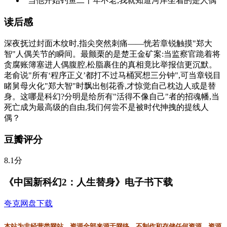
"当他开始钓鱼二十年不老,我就知道河岸坐着的是人偶"
读后感
深夜抚过封面木纹时,指尖突然刺痛——恍若章锐触摸"郑大
智"人偶关节的瞬间。最颤栗的是楚王金矿案:当监察官跪着将
贪腐账簿塞进人偶腹腔,松脂裹住的真相竟比举报信更沉默。
老俞说"所有‘程序正义’都打不过马桶冥想三分钟",可当章锐目
睹舅母火化"郑大智"时飘出刨花香,才惊觉自己枕边人或是替
身。这哪是科幻?分明是给所有"活得不像自己"者的招魂幡,当
死亡成为最高级的自由,我们何尝不是被时代抻拽的提线人
偶？
豆瓣评分
8.1分
《中国新科幻2：人生替身》电子书下载
夸克网盘下载
本站为非经营类网站，资源全部来源于网络，不制作和存储任何资源，资源