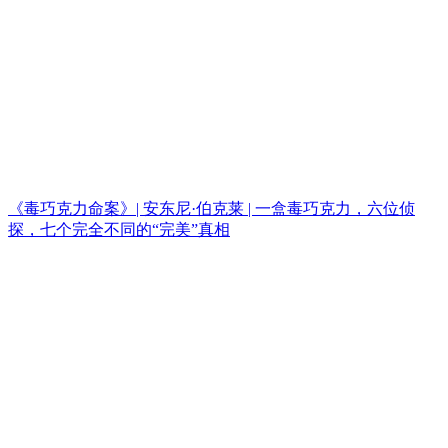
《毒巧克力命案》| 安东尼·伯克莱 | 一盒毒巧克力，六位侦
探，七个完全不同的“完美”真相