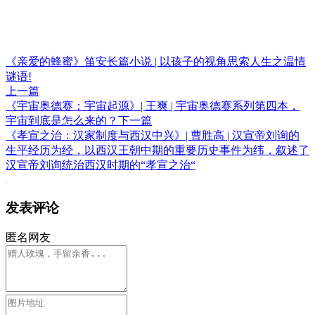
《亲爱的蜂蜜》笛安长篇小说 | 以孩子的视角思索人生之温情
谜语!
上一篇
《宇宙奥德赛：宇宙起源》| 王爽 | 宇宙奥德赛系列第四本，
宇宙到底是怎么来的？
下一篇
《孝宣之治：汉家制度与西汉中兴》| 曹胜高 | 汉宣帝刘询的
生平经历为经，以西汉王朝中期的重要历史事件为纬，叙述了
汉宣帝刘询统治西汉时期的“孝宣之治“
发表评论
匿名网友