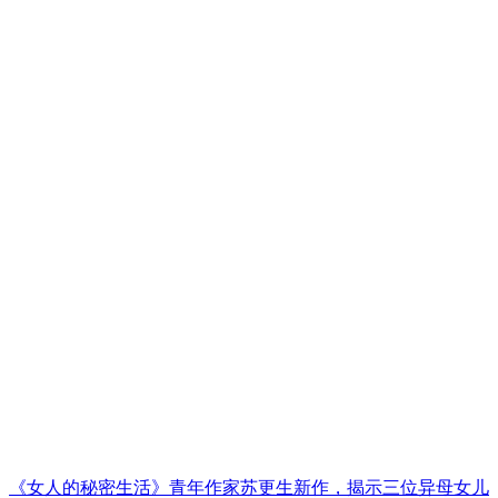
《女人的秘密生活》青年作家苏更生新作，揭示三位异母女儿