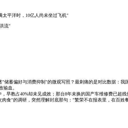
满太平洋时，10亿人尚未坐过飞机"
洪流"
储蓄偏好与消费抑制"的微观写照？最刺痛的是对比数据：我国社
政输血。
出中，早教占40%却未见成效；那台8年未换的国产车维修费已
次肉食"的调研，突然理解封底那句："繁荣不在报表里，在百姓餐桌油