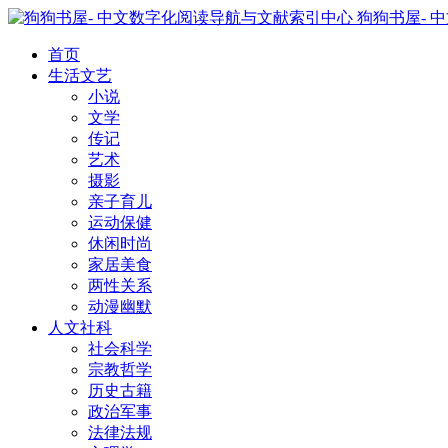
狗狗书屋- 
首页
生活文艺
小说
文学
传记
艺术
摄影
亲子育儿
运动保健
休闲时尚
家居美食
两性关系
动漫幽默
人文社科
社会科学
宗教哲学
历史古籍
政治军事
法律法规