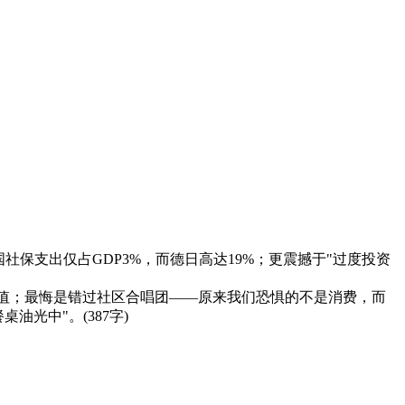
保支出仅占GDP3%，而德日高达19%；更震撼于"过度投资
超残值；最悔是错过社区合唱团——原来我们恐惧的不是消费，而
光中"。(387字)