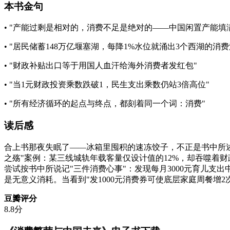
本书金句
• "产能过剩是相对的，消费不足是绝对的——中国闲置产能填
• "居民储蓄148万亿堰塞湖，每降1%水位就涌出3个西湖的消费
• "财政补贴出口等于用国人血汗给海外消费者发红包"
• "当1元财政投资乘数跌破1，民生支出乘数仍站3倍高位"
• "所有经济循环的起点与终点，都刻着同一个词：消费"
读后感
合上书那夜失眠了——冰箱里囤积的速冻饺子，不正是书中所述"
之殇"案例：某三线城轨年载客量仅设计值的12%，却吞噬着财
尝试按书中所说记"三件消费心事"：发现每月3000元育儿支
是无意义消耗。当看到"发1000元消费券可使底层家庭周餐增2
豆瓣评分
8.8分