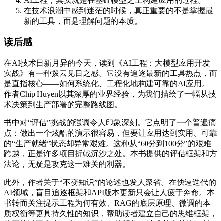
AI工程，其实就是在基础模型之上构建应用的过程。
在技术浪潮中感到迷茫的时候，真正重要的不是掌握最
新的工具，而是理解问题的本质。
读后感
在AI技术日新月异的今天，读到《AI工程：大模型应用开发
实战》有一种拨云见日之感。它没有追逐最新的工具热点，而
是直指核心——如何系统化、工程化地构建可靠的AI应用。
作者Chip Huyen以其深厚的业界经验，为我们描绘了一幅从技
术决策到生产部署的完整路线图。
书中对“评估”挑战的强调令人印象深刻。它点明了一个普遍痛
点：做出一个炫酷的演示很容易，但要让应用达到实用、可靠
的“生产就绪”状态却异常艰难。这种从“60分到100分”的艰难
跨越，正是许多项目折戟沉沙之处。本书提供的评估框架和方
法论，无疑是攻克这一难关的利器。
此外，作者关于“不变知识”的论述也发人深省。在快速迭代的
AI领域，盲目追逐框架和API版本更新只会让人疲于奔命。本
书转而关注提示工程为何有效、RAG的底层原理、微调的本
质权衡等更具持久性的知识，帮助读者建立自己的思维框架，