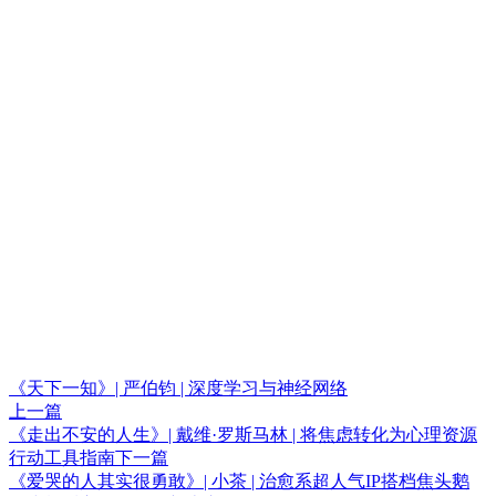
《天下一知》| 严伯钧 | 深度学习与神经网络
上一篇
《走出不安的人生》| 戴维·罗斯马林 | 将焦虑转化为心理资源
行动工具指南
下一篇
《爱哭的人其实很勇敢》| 小茶 | 治愈系超人气IP搭档焦头鹅