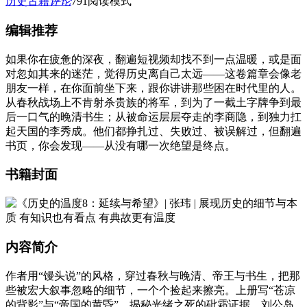
历史古籍
评论
791
阅读模式
编辑推荐
如果你在疲惫的深夜，翻遍短视频却找不到一点温暖，或是面
对忽如其来的迷茫，觉得历史离自己太远——这卷篇章会像老
朋友一样，在你面前坐下来，跟你讲讲那些困在时代里的人。
从春秋战场上不肯射杀贵族的将军，到为了一截土字牌争到最
后一口气的晚清书生；从被命运层层夺走的李商隐，到独力扛
起天国的李秀成。他们都挣扎过、失败过、被误解过，但翻遍
书页，你会发现——从没有哪一次绝望是终点。
书籍封面
内容简介
作者用“馒头说”的风格，穿过春秋与晚清、帝王与书生，把那
些被宏大叙事忽略的细节，一个个捡起来擦亮。上册写“苍凉
的背影”与“帝国的黄昏”，揭秘光绪之死的砒霜证据、刘公岛