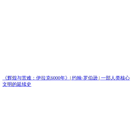
《辉煌与苦难：伊拉克6000年》| 约翰·罗伯逊 | 一部人类核心
文明的延续史