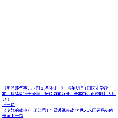
《明朝那些事儿（图文增补版）》| 当年明月 | 国民史学读
本，持续风行十余年，畅销3000万册，全本白话正说明朝大历
史！
上一篇
《冷战的故事》| 王缉思 | 全景透视冷战 洞见未来国际局势的
走向
下一篇