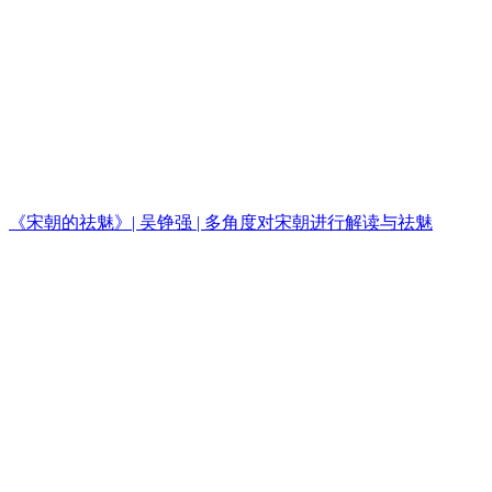
《宋朝的祛魅》| 吴铮强 | 多角度对宋朝进行解读与祛魅