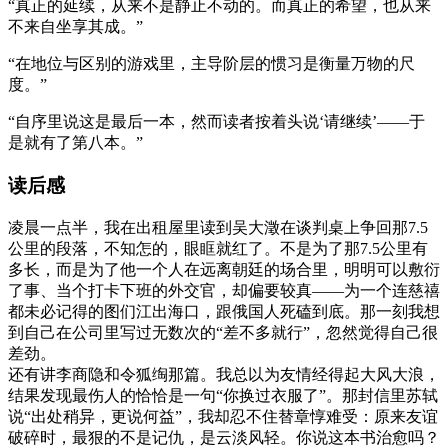
“真正的延续，从来不是静止不动的。而真正的希望，也从来
不来自坐享其成。”
“在地位与区别的游戏里，主导阶层的惯习是衡量万物的尺
度。”
“自序里说这是最后一本，然而读者按着头说‘请继续’——于
是就有了第八本。”
读后感
凌晨一点半，我在出租屋里读到吴大澂在谈判桌上争回那7.5
公里的段落，不知怎的，眼眶就红了。不是为了那7.5公里有
多长，而是为了他一个人在远离朝廷的场合里，明明可以敷衍
了事、当个打卡下班的外交官，却偏要较真——为一个连慈禧
都未必记得的图们江出海口，跟俄国人死磕到底。那一刻我想
到自己在公司里写过无数次的“差不多就行”，忽然觉得自己很
差劲。
还有讲李商隐和令狐绹那篇。我总以为友情经得起大风大浪，
结果发现最伤人的恰恰是一句“你换过衣服了”。那封信里苏轼
说“出处稍异，更说何益”，我却忍不住替章惇难受：原来友谊
破碎时，最狠的不是记仇，是云淡风轻。你说这本书治愈吗？