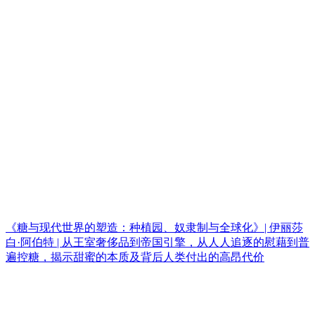
《糖与现代世界的塑造：种植园、奴隶制与全球化》| 伊丽莎
白·阿伯特 | 从王室奢侈品到帝国引擎，从人人追逐的慰藉到普
遍控糖，揭示甜蜜的本质及背后人类付出的高昂代价