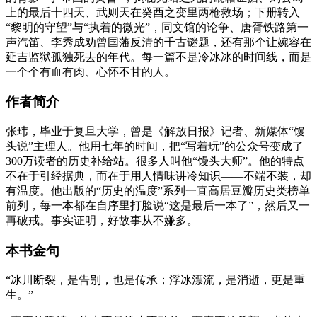
上的最后十四天、武则天在癸酉之变里两枪救场；下册转入
“黎明的守望”与“执着的微光”，同文馆的论争、唐胥铁路第一
声汽笛、李秀成劝曾国藩反清的千古谜题，还有那个让婉容在
延吉监狱孤独死去的年代。每一篇不是冷冰冰的时间线，而是
一个个有血有肉、心怀不甘的人。
作者简介
张玮，毕业于复旦大学，曾是《解放日报》记者、新媒体“馒
头说”主理人。他用七年的时间，把“写着玩”的公众号变成了
300万读者的历史补给站。很多人叫他“馒头大师”。他的特点
不在于引经据典，而在于用人情味讲冷知识——不端不装，却
有温度。他出版的“历史的温度”系列一直高居豆瓣历史类榜单
前列，每一本都在自序里打脸说“这是最后一本了”，然后又一
再破戒。事实证明，好故事从不嫌多。
本书金句
“冰川断裂，是告别，也是传承；浮冰漂流，是消逝，更是重
生。”