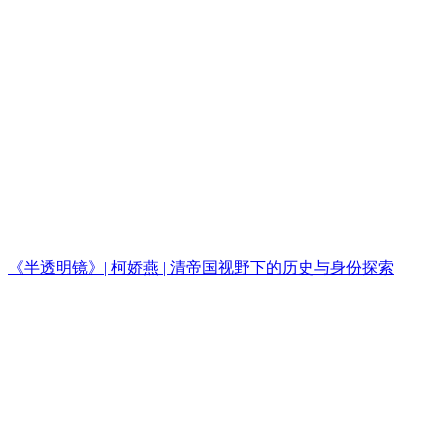
《半透明镜》| 柯娇燕 | 清帝国视野下的历史与身份探索