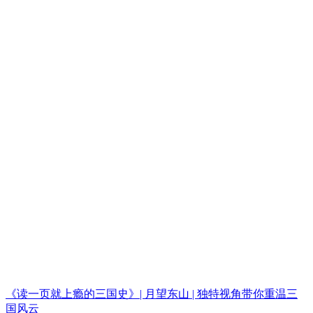
《读一页就上瘾的三国史》| 月望东山 | 独特视角带你重温三
国风云