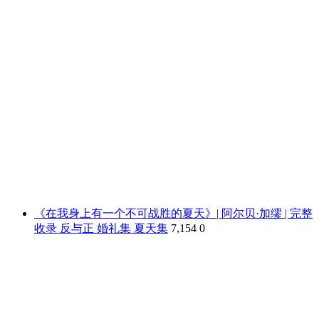
《在我身上有一个不可战胜的夏天》| 阿尔贝·加缪 | 完整
收录 反与正 婚礼集 夏天集
7,154
0