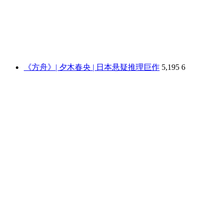
《方舟》| 夕木春央 | 日本悬疑推理巨作
5,195
6