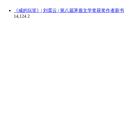
《咸的玩笑》| 刘震云 | 第八届茅盾文学奖获奖作者新书
14,124
2