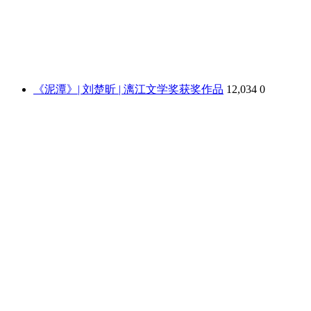
《泥潭》| 刘楚昕 | 漓江文学奖获奖作品
12,034
0