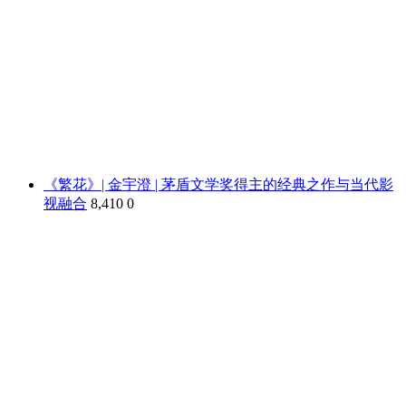
《繁花》| 金宇澄 | 茅盾文学奖得主的经典之作与当代影
视融合
8,410
0