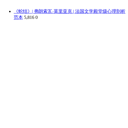
《蛇结》| 弗朗索瓦·莫里亚克 | 法国文学殿堂级心理剖析
范本
5,816
0