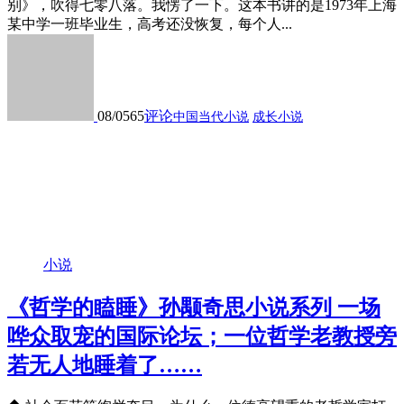
别》，吹得七零八落。我愣了一下。这本书讲的是1973年上海
某中学一班毕业生，高考还没恢复，每个人...
08/05
65
评论
中国当代小说
成长小说
小说
《哲学的瞌睡》孙颙奇思小说系列 一场
哗众取宠的国际论坛；一位哲学老教授旁
若无人地睡着了……