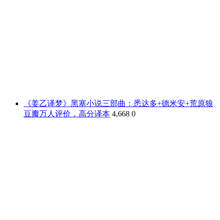
《姜乙译梦》黑塞小说三部曲：悉达多+德米安+荒原狼
豆瓣万人评价，高分译本
4,668
0