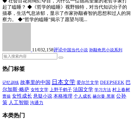
◆ 社会百花筒绚烂夺目，为什么一位德高望重的老哲学家打
起了瞌睡？ ◆《哲学的瞌睡》视野独特，对当代知识分子的
描摹，生活气息浓郁，显示了作家孙颙睿智的思想和过人的洞
察力。 ◆“哲学的瞌睡”揭示了愿望与现...
11/03
2,158
评论
中国当代小说
孙颙奇思小说系列
热门标签
日本文学
故事里的中国
巴
DEEPSEEK
爱尔兰文学
记忆训练
尔加斯·略萨
法国文学
女性文学
上野千鹤子
村上春树
学习方法
女性成长
公孙
悬疑小说
本格推理
个人成长
曹操
赫尔曼·黑塞
策
人工智能
沟通力
本类热门