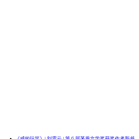
《咸的玩笑》| 刘震云 | 第八届茅盾文学奖获奖作者新书