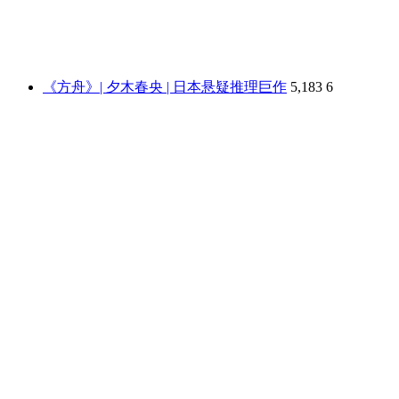
《方舟》| 夕木春央 | 日本悬疑推理巨作
5,183
6