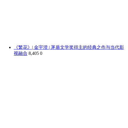
《繁花》| 金宇澄 | 茅盾文学奖得主的经典之作与当代影
视融合
8,405
0