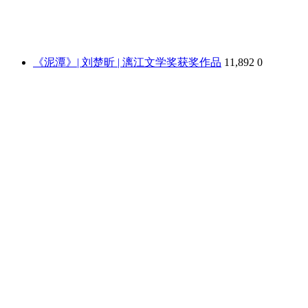
《泥潭》| 刘楚昕 | 漓江文学奖获奖作品
11,892
0