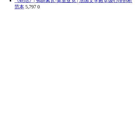
《蛇结》| 弗朗索瓦·莫里亚克 | 法国文学殿堂级心理剖析
范本
5,797
0