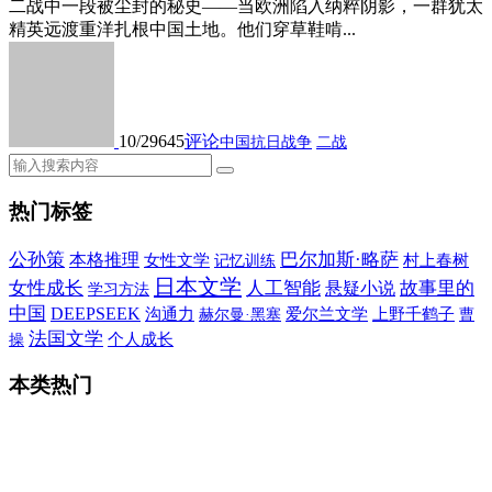
二战中一段被尘封的秘史——当欧洲陷入纳粹阴影，一群犹太
精英远渡重洋扎根中国土地。他们穿草鞋啃...
10/29
645
评论
中国抗日战争
二战
热门标签
公孙策
巴尔加斯·略萨
本格推理
女性文学
村上春树
记忆训练
日本文学
女性成长
人工智能
故事里的
悬疑小说
学习方法
中国
DEEPSEEK
沟通力
爱尔兰文学
上野千鹤子
赫尔曼·黑塞
曹
法国文学
个人成长
操
本类热门