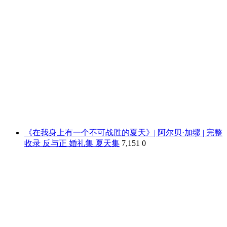
《在我身上有一个不可战胜的夏天》| 阿尔贝·加缪 | 完整
收录 反与正 婚礼集 夏天集
7,151
0