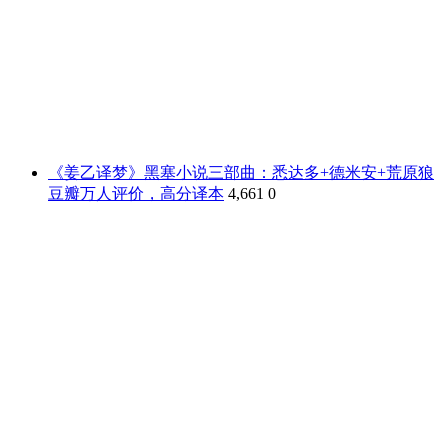
《姜乙译梦》黑塞小说三部曲：悉达多+德米安+荒原狼
豆瓣万人评价，高分译本
4,661
0