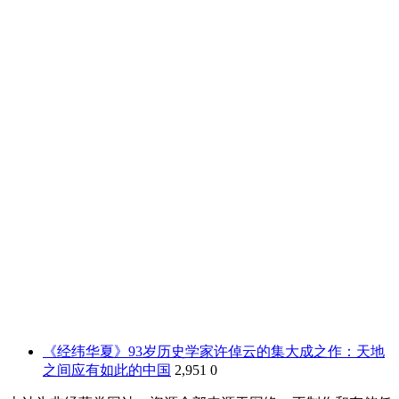
《经纬华夏》93岁历史学家许倬云的集大成之作：天地
之间应有如此的中国
2,951
0