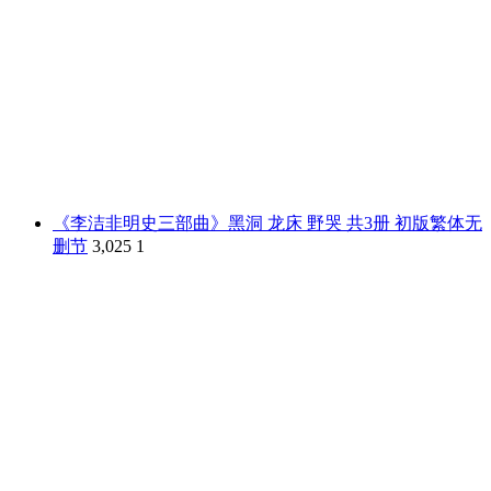
《李洁非明史三部曲》黑洞 龙床 野哭 共3册 初版繁体无
删节
3,025
1