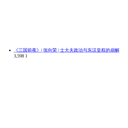
《三国前夜》| 张向荣 | 士大夫政治与东汉皇权的崩解
3,598
1