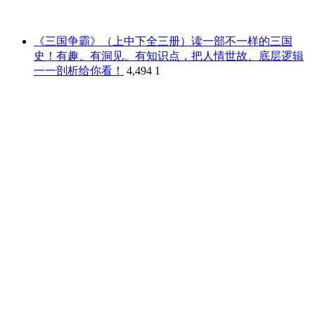
《三国争霸》（上中下全三册）读一部不一样的三国
史！有趣、有洞见、有知识点，把人情世故、底层逻辑
一一剖析给你看！
4,494
1