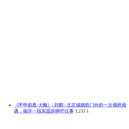
《甲申前夜·大晦》| 刘鹤 | 北京城德胜门外的一次偶然相
遇，揭开一段东亚的狰狞往事
3,233
1