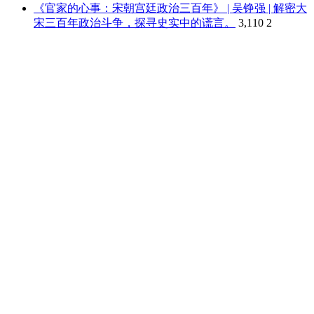
《官家的心事：宋朝宫廷政治三百年》 | 吴铮强 | 解密大
宋三百年政治斗争，探寻史实中的谎言。
3,110
2