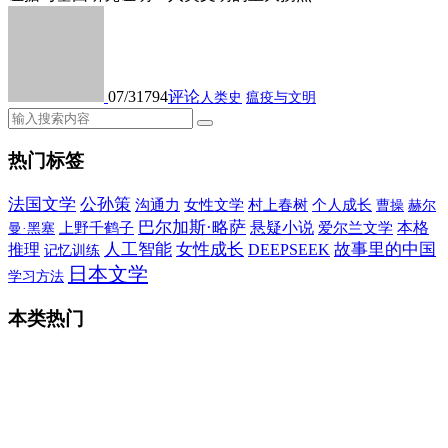
07/31
794
评论
人类史
瘟疫与文明
热门标签
法国文学
公孙策
沟通力
女性文学
村上春树
个人成长
曹操
赫尔
巴尔加斯·略萨
悬疑小说
本格
上野千鹤子
爱尔兰文学
曼·黑塞
人工智能
女性成长
故事里的中国
推理
DEEPSEEK
记忆训练
日本文学
学习方法
本类热门