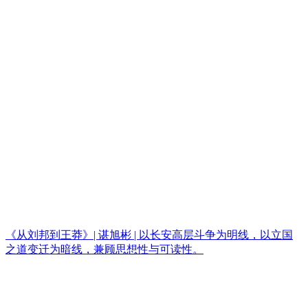
《从刘邦到王莽》| 谌旭彬 | 以长安高层斗争为明线，以立国
之道变迁为暗线，兼顾思想性与可读性。