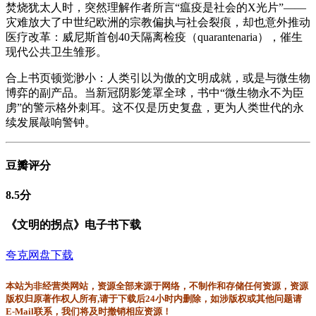
焚烧犹太人时，突然理解作者所言“瘟疫是社会的X光片”——
灾难放大了中世纪欧洲的宗教偏执与社会裂痕，却也意外推动
医疗改革：威尼斯首创40天隔离检疫（quarantenaria），催生
现代公共卫生雏形。
合上书页顿觉渺小：人类引以为傲的文明成就，或是与微生物
博弈的副产品。当新冠阴影笼罩全球，书中“微生物永不为臣
虏”的警示格外刺耳。这不仅是历史复盘，更为人类世代的永
续发展敲响警钟。
豆瓣评分
8.5分
《文明的拐点》电子书下载
夸克网盘下载
本站为非经营类网站，资源全部来源于网络，不制作和存储任何资源，资源
版权归原著作权人所有,请于下载后24小时内删除，如涉版权或其他问题请
E-Mail联系，我们将及时撤销相应资源！