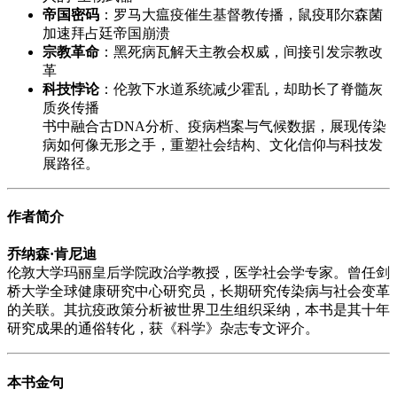
帝国密码
：罗马大瘟疫催生基督教传播，鼠疫耶尔森菌
加速拜占廷帝国崩溃
宗教革命
：黑死病瓦解天主教会权威，间接引发宗教改
革
科技悖论
：伦敦下水道系统减少霍乱，却助长了脊髓灰
质炎传播
书中融合古DNA分析、疫病档案与气候数据，展现传染
病如何像无形之手，重塑社会结构、文化信仰与科技发
展路径。
作者简介
乔纳森·肯尼迪
伦敦大学玛丽皇后学院政治学教授，医学社会学专家。曾任剑
桥大学全球健康研究中心研究员，长期研究传染病与社会变革
的关联。其抗疫政策分析被世界卫生组织采纳，本书是其十年
研究成果的通俗转化，获《科学》杂志专文评介。
本书金句