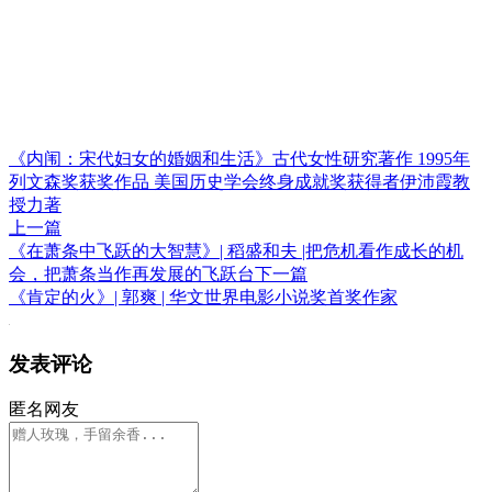
《内闱：宋代妇女的婚姻和生活》古代女性研究著作 1995年
列文森奖获奖作品 美国历史学会终身成就奖获得者伊沛霞教
授力著
上一篇
《在萧条中飞跃的大智慧》| 稻盛和夫 |把危机看作成长的机
会，把萧条当作再发展的飞跃台
下一篇
《肯定的火》| 郭爽 | 华文世界电影小说奖首奖作家
发表评论
匿名网友