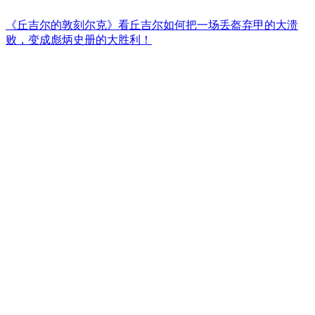
《丘吉尔的敦刻尔克》看丘吉尔如何把一场丢盔弃甲的大溃
败，变成彪炳史册的大胜利！