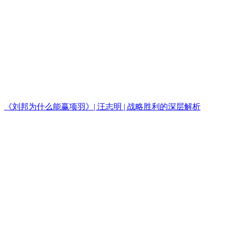
《刘邦为什么能赢项羽》| 汪志明 | 战略胜利的深层解析