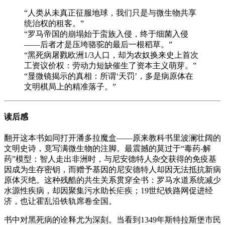
“人类从未真正征服地球，我们只是与微生物共享
统治权的租客。”
“罗马帝国的崩塌始于蛮族入侵，终于细菌入侵
——后者才是压垮骆驼的最后一根稻草。”
“黑死病屠戮欧洲1/3人口，却为农奴换来史上首次
工资议价权：劳动力短缺催生了资本主义萌芽。”
“显微镜揭示的真相：所谓‘天罚’，多是病原体在
文明棋局上的精准落子。”
读后感
翻开这本书如同打开潘多拉魔盒——原来教科书里波澜壮阔的
文明史诗，竟写满微生物的注脚。最震撼的莫过于“毒药-解
药”模型：智人走出非洲时，与尼安德特人杂交获得的免疫基
因成为生存密钥，而赠予基因的尼安德特人却因无法抵抗新病
原体灭绝。这种残酷的共生关系贯穿全书：罗马水道系统减少
水源性疾病，却因聚集污水助长疟疾；19世纪铁路网促进经
济，也让霍乱沿铁轨席卷全国。
书中对黑死病的诠释尤为深刻。当看到1349年斯特拉斯堡市民