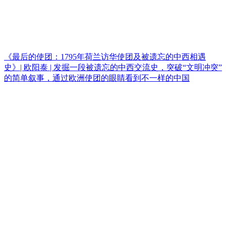
《最后的使团：1795年荷兰访华使团及被遗忘的中西相遇
史》| 欧阳泰 | 发掘一段被遗忘的中西交流史，突破“文明冲突”
的简单叙事，通过欧洲使团的眼睛看到不一样的中国