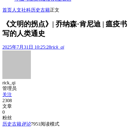
首页
人文社科
历史古籍
正文
《文明的拐点》| 乔纳森·肯尼迪 | 瘟疫书
写的人类通史
2025年7月31日 10:25:28
rick_qi
rick_qi
管理员
关注
2308
文章
0
粉丝
历史古籍
评论
795
1
阅读模式