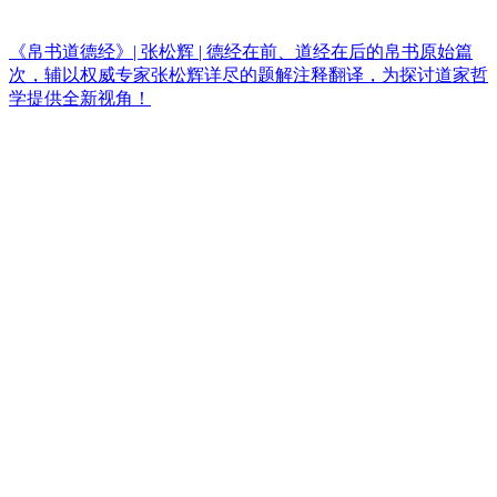
《帛书道德经》| 张松辉 | 德经在前、道经在后的帛书原始篇
次，辅以权威专家张松辉详尽的题解注释翻译，为探讨道家哲
学提供全新视角！