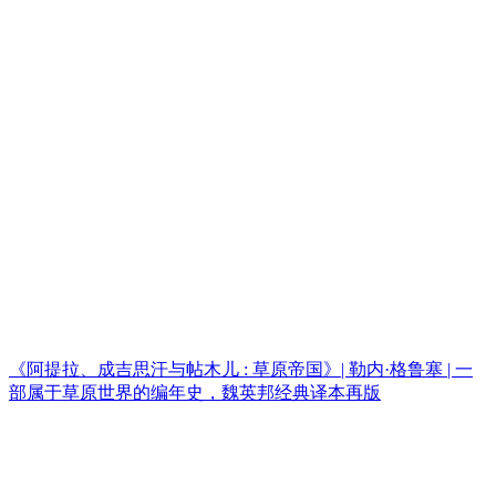
《阿提拉、成吉思汗与帖木儿 : 草原帝国》| 勒内·格鲁塞 | 一
部属于草原世界的编年史，魏英邦经典译本再版