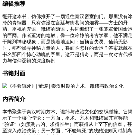
编辑推荐
翻开这本书，仿佛推开了一扇通往秦汉密室的门。那里没有冰
冷的青铜器，只有弥漫在宫廷与街巷间的烟雾——方士的丹
药、巫祝的咒语、谶纬的隐语，共同编织了一张笼罩帝国命运
的巨网。作者董涛的笔触，像一位冷静的考古学家，他不满足
于陈列神秘现象，而是执着地追问：当预言失灵、仙药无影
时，那些操弄神秘力量的人，将面临怎样的命运？答案就藏在
书名那四个惊心动魄的字里。这不是猎奇，而是一次对古代权
力与信仰逻辑的深度解剖。
书籍封面
内容简介
本书聚焦于秦汉时期方术、谶纬与政治文化的交织碰撞。它揭
示了一个核心悖论：一方面，巫术、方术和谶纬因其宣称能
“验证”（如预测吉凶、求得长生）而获得从上至下的信奉，甚
至深入政治决策；另一方面，“不验辄死”的残酷法则又时刻高