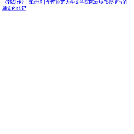
《韩愈传》| 陈新璋 | 华南师范大学文学院陈新璋教授撰写的
韩愈的传记