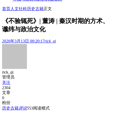
首页
人文社科
历史古籍
正文
《不验辄死》| 董涛 | 秦汉时期的方术、
谶纬与政治文化
2026年3月13日 00:20:17
rick_qi
rick_qi
管理员
关注
2304
文章
0
粉丝
历史古籍
评论
553
阅读模式