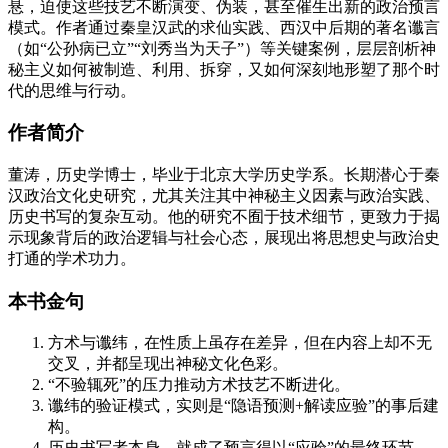
悬，迫使这些技艺不断演变、伪装，甚至催生出新的政治预言
模式。作者通过秦皇汉武的求仙实践、西汉中后期的著名谶言
（如“公孙病已立”“刘秀当为天子”）等关键案例，层层剖析神
秘主义如何被制造、利用、拆穿，又如何深刻地形塑了那个时
代的思维与行动。
作者简介
董涛，历史学博士，毕业于北京大学历史学系。长期潜心于秦
汉政治文化史研究，尤其关注其中神秘主义因素与政治实践、
历史书写的复杂互动。他的研究不囿于技术细节，更致力于揭
示现象背后的政治逻辑与社会心态，展现出将思想史与政治史
打通的学术功力。
本书金句
方术与谶纬，在性质上虽存在差异，但在内容上却不无
交叉，并都呈现出神秘文化色彩。
“不验辄死”的压力推动方术技艺不断进化。
谶纬的验证模式，实则是“隐语预测+解读应验”的事后建
构。
历史书写者本身，就成了预言得以“应验”的最终环节。