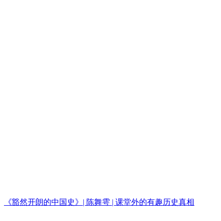
《豁然开朗的中国史》| 陈舞雩 | 课堂外的有趣历史真相