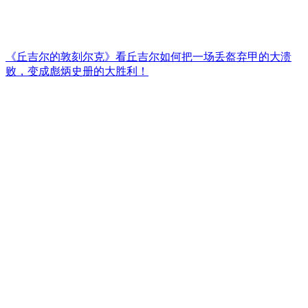
《丘吉尔的敦刻尔克》看丘吉尔如何把一场丢盔弃甲的大溃
败，变成彪炳史册的大胜利！