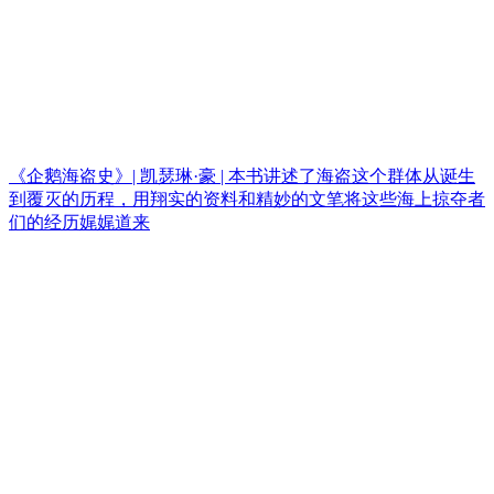
《企鹅海盗史》| 凯瑟琳·豪 | 本书讲述了海盗这个群体从诞生
到覆灭的历程，用翔实的资料和精妙的文笔将这些海上掠夺者
们的经历娓娓道来