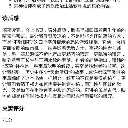
鬼神信仰构成了秦汉政治生活软环境的核心内容。
读后感
深夜读完，合上书页，窗外寂静，脑海里却回荡着两千年前的
喧嚣与密语。最让我脊背发凉的，不是那些光怪陆离的方术，
而是“不验辄死”这四个字所揭示的恐怖游戏规则。它像一台精
密而冷酷的绞肉机，一端吞噬着无数方士、巫祝的性命与诚
信，另一端却源源不断地产出更精巧的谎言、更隐晦的谶言，
喂养着帝王长生与王朝永续的奢梦。作者冷静地指出，谶纬的
“应验”往往是一种事后聪明的解读，甚至是胜利者的书写。这
让我想到，历史中多少“天命所归”的故事，或许都源于类似的
事后编织？这本书像一把钥匙，解开的不仅是秦汉的秘辛，更
让我们看清了权力如何需要并制造神秘，而理性与怀疑的微
光，又是如何在重重迷雾中艰难闪烁的。它讲的虽是古代，映
照的却是任何时代权力与真相之间那永恒而紧张的博弈。
豆瓣评分
7.1分