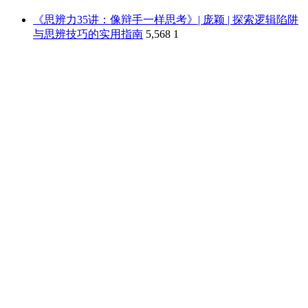
《思辨力35讲：像辩手一样思考》| 庞颖 | 探索逻辑陷阱
与思辨技巧的实用指南
5,568
1