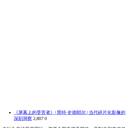
《屏幕上的受苦者》| 黑特·史德耶尔 | 当代碎片化影像的
深刻洞察
2,807
0