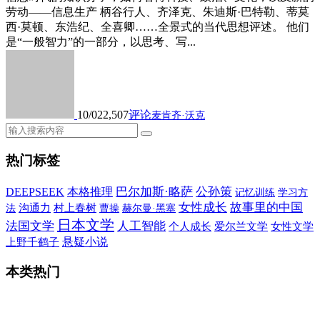
劳动——信息生产 柄谷行人、齐泽克、朱迪斯·巴特勒、蒂莫
西·莫顿、东浩纪、全喜卿……全景式的当代思想评述。 他们
是“一般智力”的一部分，以思考、写...
10/02
2,507
评论
麦肯齐·沃克
热门标签
巴尔加斯·略萨
公孙策
DEEPSEEK
本格推理
记忆训练
学习方
女性成长
故事里的中国
沟通力
村上春树
法
曹操
赫尔曼·黑塞
日本文学
法国文学
人工智能
个人成长
爱尔兰文学
女性文学
悬疑小说
上野千鹤子
本类热门