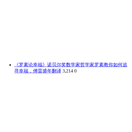
《罗素论幸福》诺贝尔奖数学家哲学家罗素教你如何追
寻幸福，傅雷盛年翻译
3,214
0