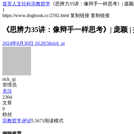
首页
人文社科
宗教哲学
《思辨力35讲：像辩手一样思考》| 庞颖
1
https://www.dogbook.cc/2592.html
复制链接
复制链接
《思辨力35讲：像辩手一样思考》| 庞颖
2024年8月30日 10:20:56
rick_qi
rick_qi
管理员
关注
2304
文章
0
粉丝
宗教哲学
评论
5,567
1
阅读模式
编辑推荐