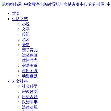
狗狗书屋- 
首页
生活文艺
小说
文学
传记
艺术
摄影
亲子育儿
运动保健
休闲时尚
家居美食
两性关系
动漫幽默
人文社科
社会科学
宗教哲学
历史古籍
政治军事
法律法规