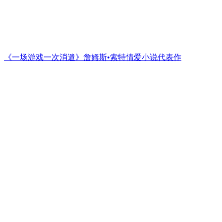
《一场游戏一次消遣》詹姆斯•索特情爱小说代表作