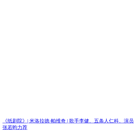
《纸剧院》| 米洛拉德·帕维奇 | 歌手李健、五条人仁科、演员
张若昀力荐