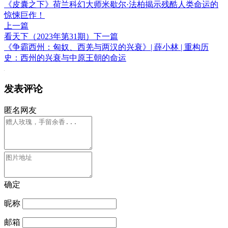
《皮囊之下》荷兰科幻大师米歇尔·法柏揭示残酷人类命运的
惊悚巨作！
上一篇
看天下（2023年第31期）
下一篇
《争霸西州：匈奴、西羌与两汉的兴衰》| 薛小林 | 重构历
史：西州的兴衰与中原王朝的命运
发表评论
匿名网友
确定
昵称
邮箱