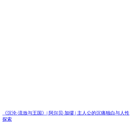
《沉沦·流放与王国》| 阿尔贝·加缪 | 主人公的沉痛独白与人性
探索