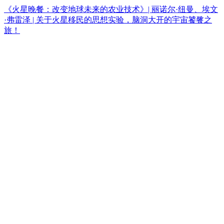
《火星晚餐：改变地球未来的农业技术》| 丽诺尔·纽曼、埃文
·弗雷泽 | 关于火星移民的思想实验，脑洞大开的宇宙饕餮之
旅！