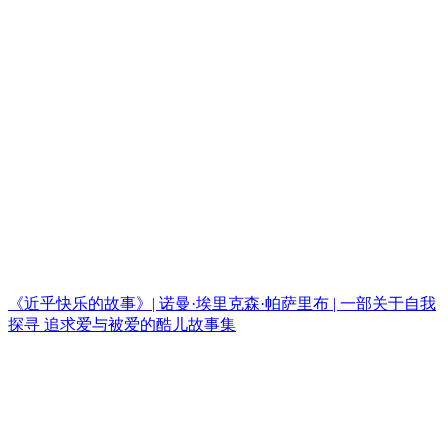
《近乎快乐的故事》| 诺曼·埃里克森·帕萨里布 | 一部关于自我
探寻 追求爱与被爱的酷儿故事集