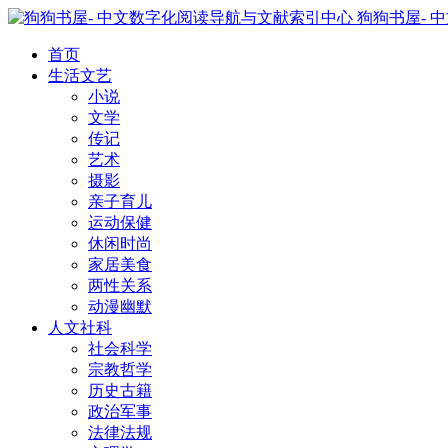
狗狗书屋- 
首页
生活文艺
小说
文学
传记
艺术
摄影
亲子育儿
运动保健
休闲时尚
家居美食
两性关系
动漫幽默
人文社科
社会科学
宗教哲学
历史古籍
政治军事
法律法规