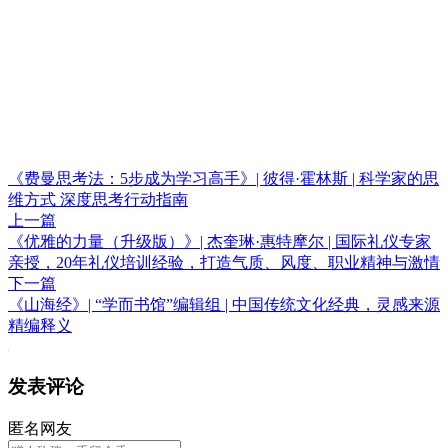
《费曼思考法：5步成为学习高手》| 彼得·霍林斯 | 科学家的思
维方式 深度思考行动指南
上一篇
《优雅的力量（升级版）》| 杰奎琳·惠特摩尔 | 国际礼仪专家
亲授，20年礼仪培训经验，打造气质、风度、职业精神与激情
下一篇
《山海经》| “学而书馆”编辑组 | 中国传统文化经典，灵感来源
精编释义
发表评论
匿名网友