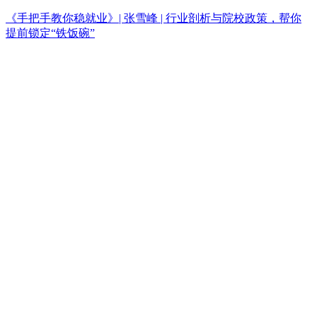
《手把手教你稳就业》| 张雪峰 | 行业剖析与院校政策，帮你
提前锁定“铁饭碗”