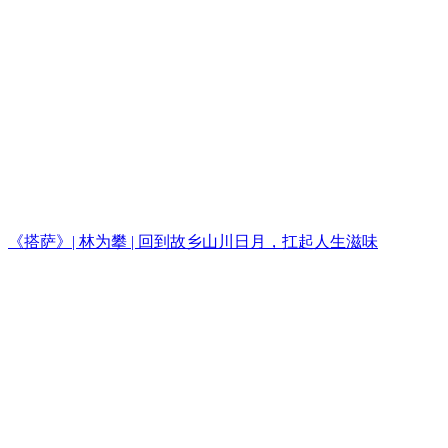
《搭萨》| 林为攀 | 回到故乡山川日月，扛起人生滋味