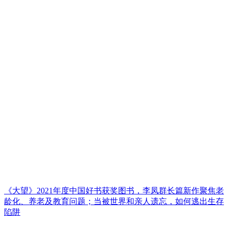
《大望》2021年度中国好书获奖图书，李凤群长篇新作聚焦老
龄化、养老及教育问题；当被世界和亲人遗忘，如何逃出生存
陷阱