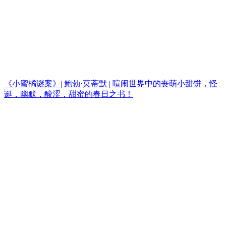
《小蜜橘谜案》| 鲍勃·莫蒂默 | 喧闹世界中的丧萌小甜饼，怪
诞，幽默，酸涩，甜蜜的春日之书！