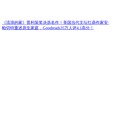
《流浪的家》普利策奖决选名作！美国当代文坛扛鼎作家安·
帕切特重述原生家庭，Goodreads35万人评4.1高分！