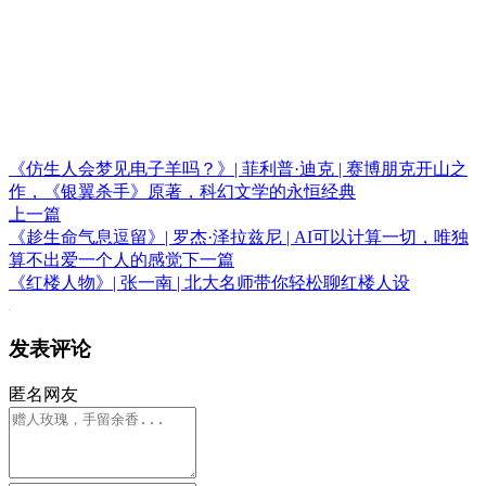
《仿生人会梦见电子羊吗？》| 菲利普·迪克 | 赛博朋克开山之
作，《银翼杀手》原著，科幻文学的永恒经典
上一篇
《趁生命气息逗留》| 罗杰·泽拉兹尼 | AI可以计算一切，唯独
算不出爱一个人的感觉
下一篇
《红楼人物》| 张一南 | 北大名师带你轻松聊红楼人设
发表评论
匿名网友