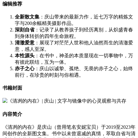
编辑推荐
全新散文集
：庆山带来的最新力作，近七万字的精炼文
字与200余幅精美摄影作品。
深刻自省
：记录了从教养孩子到经历离别，从炽盛青春
到身体转折的四年生命旅程。
清澈爱意
：展现了对茫茫人世和他人油然而生的清澈爱
意，感人至深。
本性源头
：在书中，神圣的本质显现在一切事物中，万
有彼此联结，互为一体。
赤子之心
：庆山以诚挚、孤绝、无畏的赤子之心，始终
前行，在珍贵的时刻与你相遇。
书籍封面
内容简介
《清冽的内在》是庆山（曾用笔名安妮宝贝）于2019至2023年
间创作的全新图文集。书中以未曾退减的真情，萃取自省与清