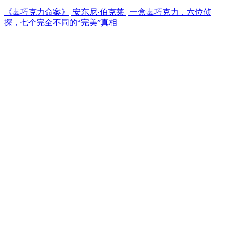
《毒巧克力命案》| 安东尼·伯克莱 | 一盒毒巧克力，六位侦
探，七个完全不同的“完美”真相