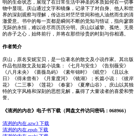
明的生命状态，展现了在日常生活中神圣的本质如何在一切事
物中显现。庆山通过文字和镜像，记录下了对自身、他人和世
界的深刻观察与理解，传达出对茫茫世间和他人油然而生的清
澈爱意。书中的每一页都是瞬间不断的觉知与悟证，指向寥廓
无际的永恒，难以诠尽而历历分明。庆山以诚挚、孤绝、无畏
的赤子之心，始终前行，并将在那些珍贵的时刻与你相遇。
作者简介
庆山，原名安妮宝贝，是一位著名的散文及小说作家。其出版
作品包括散文及短篇小说集：《七月与安生》《告别薇安》
《八月未央》《蔷薇岛屿》《素年锦时》《眠空》《且以永
日》《得未曾有》《月童度河》《镜湖》；长篇小说：《彼岸
花》《二三事》《莲花》《春宴》《夏摩山谷》。庆山以其独
特的文字风格和深刻的思想见解，赢得了大量读者的喜爱和赞
誉。
《清冽的内在》电子书下载（网盘文件访问密码：068966）
清冽的内在.azw3 下载
清冽的内在.epub 下载