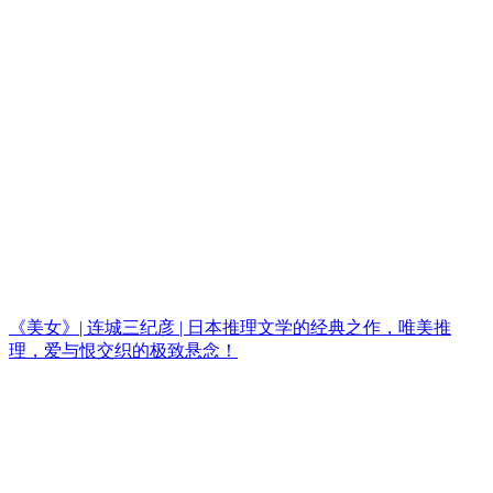
《美女》| 连城三纪彦 | 日本推理文学的经典之作，唯美推
理，爱与恨交织的极致悬念！