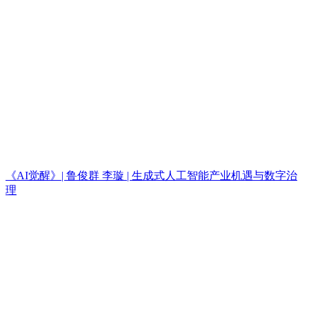
《AI觉醒》| 鲁俊群 李璇 | 生成式人工智能产业机遇与数字治
理