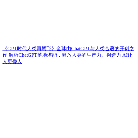
《GPT时代人类再腾飞》全球由ChatGPT与人类合著的开创之
作 解析ChatGPT落地潜能，释放人类的生产力、创造力 AI让
人更像人