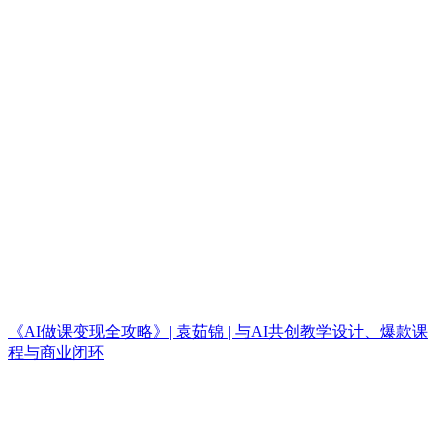
《AI做课变现全攻略》| 袁茹锦 | 与AI共创教学设计、爆款课
程与商业闭环