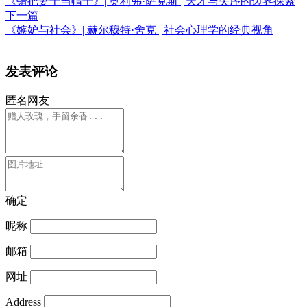
《错把妻子当帽子》| 奥利弗·萨克斯 | 天才与失序的边界探索
下一篇
《嫉妒与社会》| 赫尔穆特·舍克 | 社会心理学的经典视角
发表评论
匿名网友
确定
昵称
邮箱
网址
Address