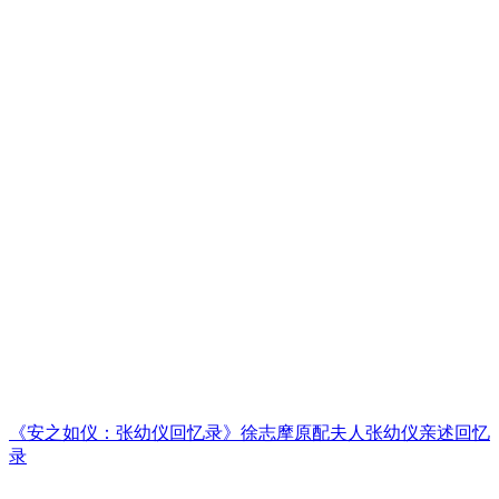
《安之如仪：张幼仪回忆录》徐志摩原配夫人张幼仪亲述回忆
录