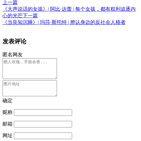
上一篇
《大声说话的女孩》| 阿比·达蕾 | 每个女孩，都有权利追逐内
心的光芒
下一篇
《当良知沉睡》| 玛莎·斯托特 | 辨认身边的反社会人格者
发表评论
匿名网友
确定
昵称
邮箱
网址