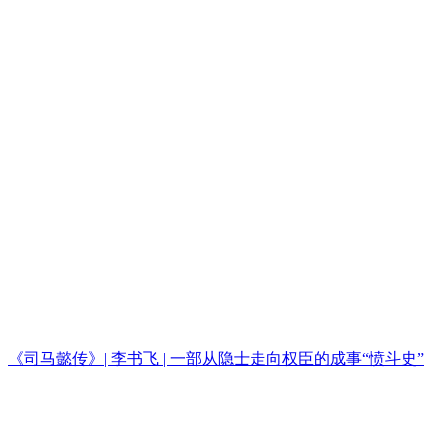
《司马懿传》| 李书飞 | 一部从隐士走向权臣的成事“愤斗史”