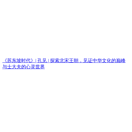
《苏东坡时代》| 孔见 | 探索北宋王朝，见证中华文化的巅峰
与士大夫的心灵世界