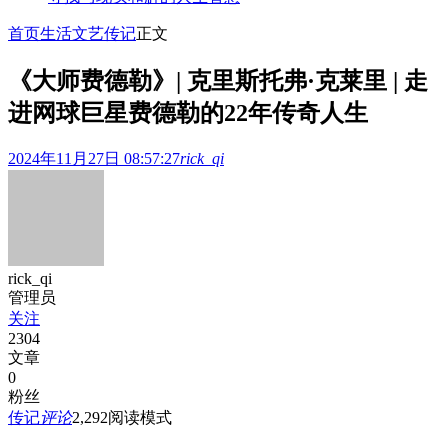
首页
生活文艺
传记
正文
《大师费德勒》| 克里斯托弗·克莱里 | 走
进网球巨星费德勒的22年传奇人生
2024年11月27日 08:57:27
rick_qi
rick_qi
管理员
关注
2304
文章
0
粉丝
传记
评论
2,292
阅读模式