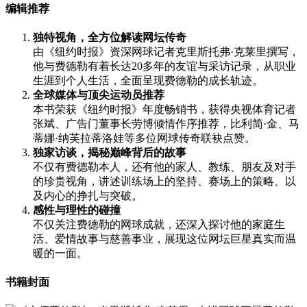
编辑推荐
独特视角，全方位解读网坛传奇
由《纽约时报》资深网球记者克里斯托弗·克莱里撰写，
他与费德勒有着长达20多年的友谊与采访记录，从职业
生涯到个人生活，全面呈现费德勒的成长轨迹。
全球媒体与顶尖运动员推荐
本书荣获《纽约时报》年度畅销书，获得央视体育记者
张斌、广告门董事长劳博倾情作序推荐，比利简·金、马
蒂娜·纳芙拉蒂洛娃等多位网球传奇联袂点赞。
独家访谈，揭秘巅峰背后的故事
不仅有费德勒本人，还有他的家人、教练、朋友及对手
的珍贵视角，讲述训练场上的坚持、赛场上的策略、以
及内心的挣扎与突破。
感性与理性的碰撞
不仅关注费德勒的网球成就，还深入探讨他的家庭生
活、爱情故事与慈善事业，展现这位网坛巨星真实而温
暖的一面。
书籍封面