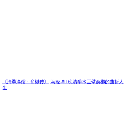
《清季淳儒：俞樾传》| 马晓坤 | 晚清学术巨擘俞樾的曲折人
生