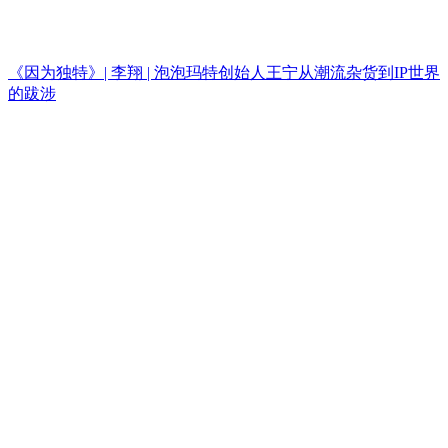
《因为独特》| 李翔 | 泡泡玛特创始人王宁从潮流杂货到IP世界
的跋涉