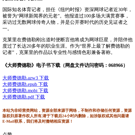
国际知名体育记者，担任《纽约时报》资深网球记者近30年，
被誉为“网球新闻界的元老”。他报道过100多场大满贯赛事，
采访过无数网球传奇人物，并是公开赛时代的历史见证者之
一。
克莱里在费德勒刚出道时便断言他将成为网球巨星，并陪伴他
度过了长达20多年的职业生涯。作为“世界上最了解费德勒的
记者”，克莱里的作品以专业性与感情色彩兼备著称。
《大师费德勒》电子书下载（网盘文件访问密码：068966）
大师费德勒.azw3 下载
大师费德勒.epub 下载
大师费德勒.mobi 下载
大师费德勒.pdf 下载
本站为非经营类网站，资源全部来源于网络，不制作和存储任何资源，资源
版权归原著作权人所有,请于下载后24小时内删除，如涉版权或其他问题请
E-Mail联系，我们将及时撤销相应资源！
点赞