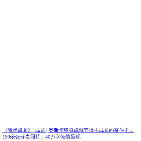
《我是成龙》| 成龙 | 奥斯卡终身成就奖得主成龙的奋斗史，
150余张珍贵照片，40万字倾情呈现