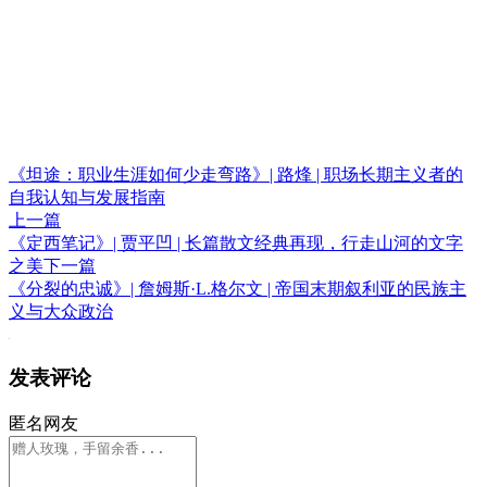
《坦途：职业生涯如何少走弯路》| 路烽 | 职场长期主义者的
自我认知与发展指南
上一篇
《定西笔记》| 贾平凹 | 长篇散文经典再现，行走山河的文字
之美
下一篇
《分裂的忠诚》| 詹姆斯·L.格尔文 | 帝国末期叙利亚的民族主
义与大众政治
发表评论
匿名网友