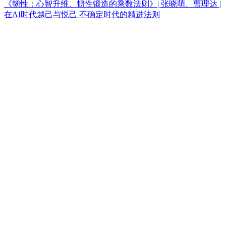
《韧性：心智升维、韧性锻造的乘数法则》| 张晓萌、曹理达 |
在AI时代越己与悦己 不确定时代的精进法则