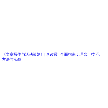
《文案写作与活动策划》| 李改霞 | 全面指南：理念、技巧、
方法与实战