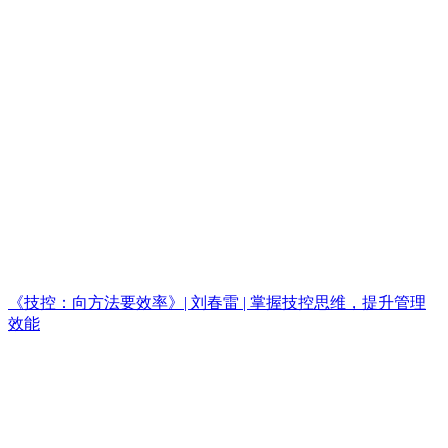
《技控：向方法要效率》| 刘春雷 | 掌握技控思维，提升管理
效能