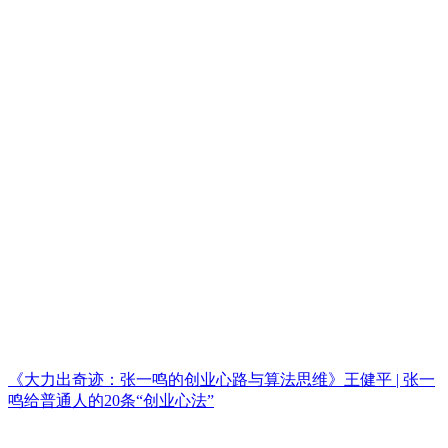
《大力出奇迹：张一鸣的创业心路与算法思维》王健平 | 张一
鸣给普通人的20条“创业心法”