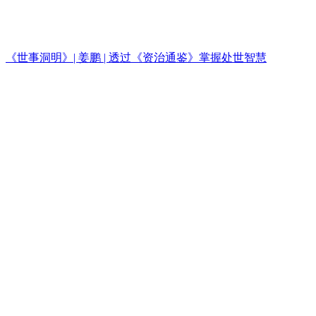
《世事洞明》| 姜鹏 | 透过《资治通鉴》掌握处世智慧