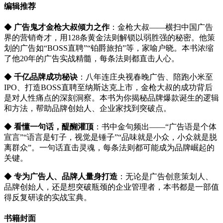
编辑推荐
◆
广告鬼才金枪大叔倾力之作
：金枪大叔——横扫中国广告
界的营销奇才，用128条黄金法则解锁以弱胜强的秘密。他策
划的广告如“BOSS直聘”“铂爵旅拍”等，家喻户晓。本书浓缩
了他20年的广告实战精髓，每条法则都直击人心。
◆
千亿品牌成功秘诀
：八年连庄央视春晚广告、陪跑小米至
IPO、打造BOSS直聘至纳斯达克上市，金枪大叔的成功背后
是对人性痛点的深刻洞察。本书为你揭秘品牌爆款诞生的逻辑
和方法，帮助品牌创始人、企业家找到突破点。
◆
看懂一句话，醍醐灌顶
：书中金句频出——“广告语是个体
宣言”“语言是钉子，视觉是锤子”“品味就是小众，小众就是脱
离群众”。一句话直击灵魂，每条法则都可能成为品牌崛起的
关键。
◆
专为广告人、品牌人量身打造
：无论是广告创意策划人、
品牌创始人，还是想突破瓶颈的企业管理者，本书都是一部值
得反复研读的实战宝典。
书籍封面